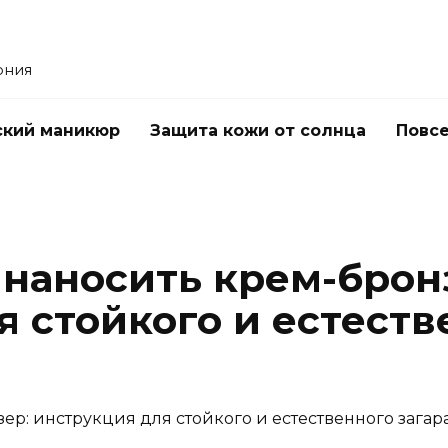
ония
ский маникюр
Защита кожи от солнца
Повс
 наносить крем-брон
 стойкого и естеств