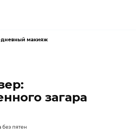
едневный макияж
зер:
енного загара