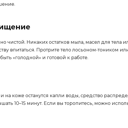
шение.
чищение
о чистой. Никаких остатков мыла, масел для тела 
ству впитаться. Протрите тело лосьоном-тоником ил
быть «голодной» и готовой к работе.
ли на коже останутся капли воды, средство распред
шать 10–15 минут. Если вы торопитесь, можно испол