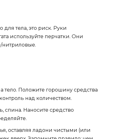
 для тела, это риск. Руки
тата используйте перчатки. Они
е/нитриловые.
а тело. Положите горошину средства
 контроль над количеством.
ь, спина. Наносите средство
ределяйте.
ья, оставляя ладони чистыми (или
жек вверх. Запомните правило: чем