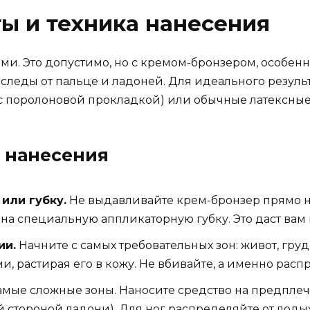
ты и техника нанесения
ми. Это допустимо, но с кремом-бронзером, особенно
я следы от пальце и ладоней. Для идеального резуль
(с поролоновой прокладкой) или обычные латексны
 нанесения
или губку.
Не выдавливайте крем-бронзер прямо н
на специальную аппликаторную губку. Это даст вам
ии.
Начните с самых требовательных зон: живот, груд
 растирая его в кожу. Не вбивайте, а именно расп
амые сложные зоны. Наносите средство на предплеч
й стороной ладони). Для ног распределяйте от лоды