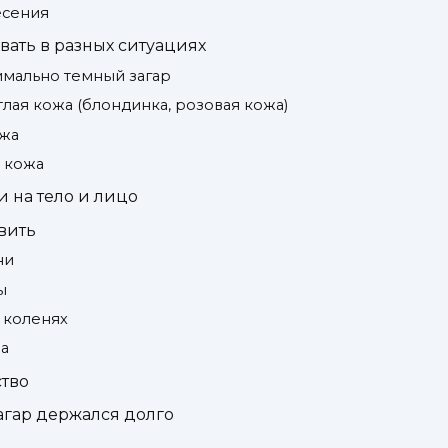
есения
вать в разных ситуациях
имально темный загар
тлая кожа (блондинка, розовая кожа)
ожа
я кожа
и на тело и лицо
вить
ни
ы
и коленях
а
ство
агар держался долго