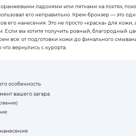
 оранжевыми ладонями или пятнами на локтях, пох
использовал его неправильно. Крем-бронзер — это од
в его нанесения. Это не просто «краска» для кожи, 
 Если вы хотите получить ровный, благородный цвет,
ем всё: от подготовки кожи до финального смывания
 что вернулись с курорта.
его особенность
амент вашего загара
ование)
ние
а нанесения