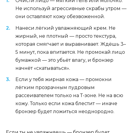
Очисти лицо — мягкий гель или молочко.
Не используй агрессивные скрабы утром —
они оставляют кожу обезвоженной.
Нанеси лёгкий увлажняющий крем. Не
жирный, не плотный — просто текстура,
которая смягчает и выравнивает. Ждёшь 3–
5 минут, пока впитается. Не промокай лицо
бумажкой — это убьёт влагу, и бронзер
начнёт «скатываться».
Если у тебя жирная кожа — промокни
лёгким прозрачным пудровым
рассеивателем только на Т-зоне. Не на всю
кожу. Только если кожа блестит — иначе
бронзер будет ложиться неоднородно.
Если ты не увлажняешь — бронзер будет