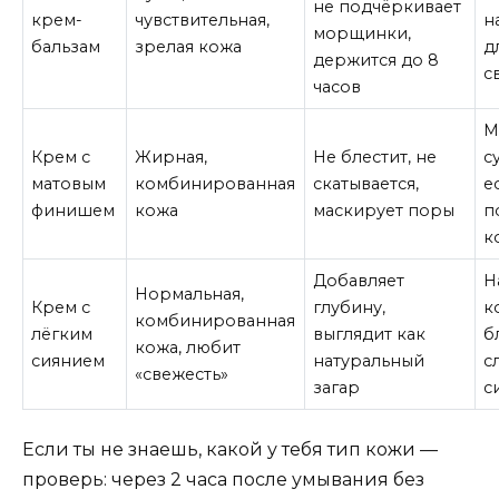
не подчёркивает
крем-
чувствительная,
н
морщинки,
бальзам
зрелая кожа
д
держится до 8
с
часов
М
Крем с
Жирная,
Не блестит, не
с
матовым
комбинированная
скатывается,
е
финишем
кожа
маскирует поры
п
к
Добавляет
Н
Нормальная,
Крем с
глубину,
к
комбинированная
лёгким
выглядит как
б
кожа, любит
сиянием
натуральный
с
«свежесть»
загар
с
Если ты не знаешь, какой у тебя тип кожи —
проверь: через 2 часа после умывания без