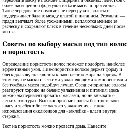
чередовать маску на основе глицерина и овсяных лепестков с
более насыщенной формулой на базе масел и протеинов.
Такое чередование помогает не перегрузить волосы и
поддерживает баланс между влагой и питанием. Результат —
пряди выглядят более ухоженными, цепляются меньше за
расческу и сохраняют блеск в течение нескольких дней после
мытья.
Советы по выбору маски под тип волос
и пористость
Определение пористости волос поможет подобрать наиболее
эффективный уход. Низкопористые волосы держат форму и
блеск дольше, но склонны к накоплению жира на корнях. В
этом случае маски с легкими увлажняющими компонентами и
без тяжёлых масел подойдут лучше. Средне-пористые волосы
реагируют хорошо на баланс увлажнения и питания; здесь
можно экспериментировать с маслами, но не забывать о
легких текстурах. Высокопористые волосы быстро теряют
влагу и требуют более частого увлажнения, а также
использования окклюзивов для «заклейки» влаги внутри
стержня.
Тест на пористость можно провести дома. Нанесите