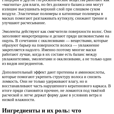
«магниты» для влаги, но без должного баланса они могут
излишне высушивать верхний слой при слишком сухом
воздухе. Эластичные полимеры и катионные полимеры в
масках помогают разглаживать кутикулу, снижают трение и
улучшают расчесывание.
Эмоленты действуют как смягчители поверхности волос. Они
заполняют микротрещины и делают пряди шелковистыми на
ощупь. В сочетании с окклюзивами — веществами, которые
образуют барьер на поверхности волоса — увлажнение
закрепляется надолго. Именно поэтому многие маски
работают лучше, когда в их составе есть баланс между
увлажнителями, эмолентами и окклюзивами, а не только один
из видов ингредиентов.
Дополнительный эффект дают протеины и аминокислоты,
которые помогают укрепить структуру волоса и снизить
ломкость. Они не только удерживают влагу, но и
восстанавливают часть нарушенного кератинового каркаса. В
итоге пряди становятся прочнее, не ломаются под тяжёлой
расческой и легче держат форму даже в условиях ветра и
низкой влажности.
Ингредиенты и их роль: что