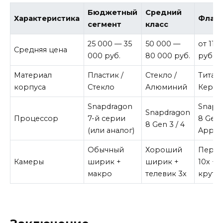
Бюджетный
Средний
Характеристика
Флаг
сегмент
класс
25 000 — 35
50 000 —
от 110
Средняя цена
000 руб.
80 000 руб.
руб.
Материал
Пластик /
Стекло /
Титан 
корпуса
Стекло
Алюминий
Керам
Snapdragon
Snapd
Snapdragon
Процессор
7-й серии
8 Gen 
8 Gen 3 / 4
(или аналог)
Apple 
Обычный
Хороший
Перис
Камеры
ширик +
ширик +
10x +
макро
телевик 3x
круто