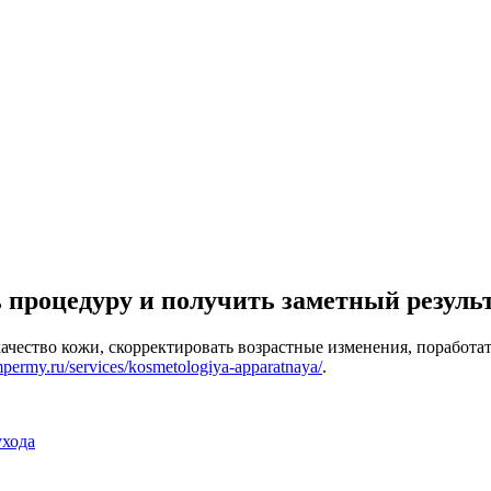
 процедуру и получить заметный результ
качество кожи, скорректировать возрастные изменения, поработ
ampermy.ru/services/kosmetologiya-apparatnaya/
.
ухода