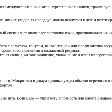
рекомендуют активный загар, агрессивные пилинги, травмирую
е мягких уходовых процедур можно вернуться к делам почти сра
ый специалист оценивает состояние кожи, противопоказания, се
бота с рельефом, тонусом, пигментацией или профилактика воз
 сроки восстановления и ожидаемый результат.
а от солнца, мягкое очищение, увлажнение и отказ от агрессив
ности. Микротоки и ультразвуковые уходы обычно переносятся 
фортом.
ь визита. Если цель — упругость, плотность или работа с выра