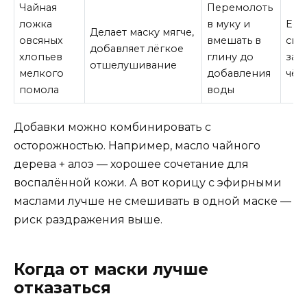
Чайная
Перемолоть
ложка
в муку и
Есл
Делает маску мягче,
овсяных
вмешать в
сил
добавляет лёгкое
хлопьев
глину до
заб
отшелушивание
мелкого
добавления
чёр
помола
воды
Добавки можно комбинировать с
осторожностью. Например, масло чайного
дерева + алоэ — хорошее сочетание для
воспалённой кожи. А вот корицу с эфирными
маслами лучше не смешивать в одной маске —
риск раздражения выше.
Когда от маски лучше
отказаться