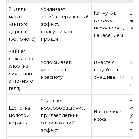
2 капли
Усиливает
Капнуть в
Есл
масла
антибактериальный
готовую
акт
чайного
эффект,
маску перед
вос
дерева
подсушивает
нанесением
не 
(эфирного)
прыщи
Чайная
Есл
ложка сока
Успокаивает,
Вместе с
мас
алоэ (из
уменьшает
водой при
обы
листа или
красноту
смешивании
кра
аптечного
раз
геля)
Улучшает
Есл
Щепотка
кровообращение,
куп
На кончике
молотой
придаёт лёгкий
(се
ножа
корицы
согревающий
сос
эффект
лиц