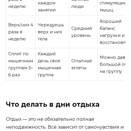
каждом
стимуляцию
неделю
люди
занятии
мышц
Хороший
Верх/низ 4
Чередуешь
Средний
баланс
раза в
верх и низ
уровень
нагрузки и
неделю
тела
восстановле
Сплит по
Каждый
Можно дават
мышечным
день своя
Опытные
большой объ
группам 5–
мышечная
атлеты
на группу
6 раз
группа
Что делать в дни отдыха
Отдых — это не обязательно полная
неподвижность. Всё зависит от самочувствия и