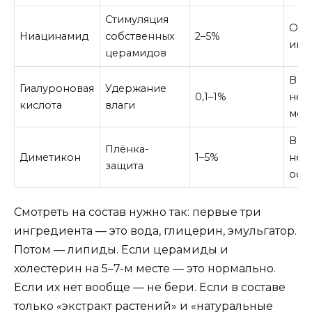
Стимуляция
Отд
Ниацинамид
собственных
2–5%
инг
церамидов
В со
Гиалуроновая
Удержание
0,1–1%
не 
кислота
влаги
мес
В со
Плёнка-
Диметикон
1–5%
не к
защита
осн
Смотреть на состав нужно так: первые три
ингредиента — это вода, глицерин, эмульгатор.
Потом — липиды. Если церамиды и
холестерин на 5–7-м месте — это нормально.
Если их нет вообще — не бери. Если в составе
только «экстракт растений» и «натуральные