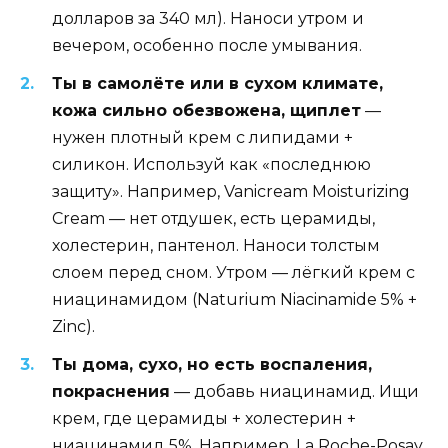
долларов за 340 мл). Наноси утром и
вечером, особенно после умывания.
Ты в самолёте или в сухом климате,
кожа сильно обезвожена, щиплет
—
нужен плотный крем с липидами +
силикон. Используй как «последнюю
защиту». Например, Vanicream Moisturizing
Cream — нет отдушек, есть церамиды,
холестерин, пантенол. Наноси толстым
слоем перед сном. Утром — лёгкий крем с
ниацинамидом (Naturium Niacinamide 5% +
Zinc).
Ты дома, сухо, но есть воспаления,
покраснения
— добавь ниацинамид. Ищи
крем, где церамиды + холестерин +
ниацинамид 5%. Например, La Roche-Posay