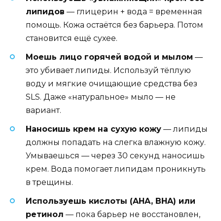
липидов
— глицерин + вода = временная
помощь. Кожа остаётся без барьера. Потом
становится ещё сухее.
Моешь лицо горячей водой и мылом
—
это убивает липиды. Используй тёплую
воду и мягкие очищающие средства без
SLS. Даже «натуральное» мыло — не
вариант.
Наносишь крем на сухую кожу
— липиды
должны попадать на слегка влажную кожу.
Умываешься — через 30 секунд наносишь
крем. Вода помогает липидам проникнуть
в трещины.
Используешь кислоты (AHA, BHA) или
ретинол
— пока барьер не восстановлен,