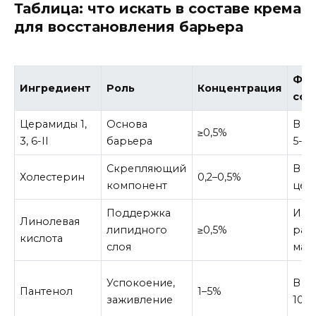
Таблица: что искать в составе крема
для восстановления барьера
Фор
Ингредиент
Роль
Концентрация
сос
Церамиды 1,
Основа
В со
≥0,5%
3, 6-II
барьера
5-го
Скрепляющий
В па
Холестерин
0,2–0,5%
компонент
цер
Поддержка
Из
Линолевая
липидного
≥0,5%
рас
кислота
слоя
мас
Успокоение,
В со
Пантенол
1–5%
заживление
10-г