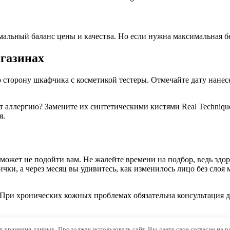
льный баланс цены и качества. Но если нужна максимальная безо
агазинах
сторону шкафчика с косметикой тестеры. Отмечайте дату нанесе
т аллергию? Замените их синтетическими кистями Real Techniqu
я.
, может не подойти вам. Не жалейте времени на подбор, ведь зд
ички, а через месяц вы удивитесь, как изменилось лицо без слоя
При хронических кожных проблемах обязательна консультация д
ля хранения данных. Продолжая использовать сайт, Вы даете свое согласие на 