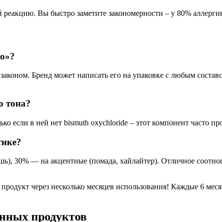
 реакцию. Вы быстро заметите закономерности – у 80% аллергик
о»?
я законом. Бренд может написать его на упаковке с любым соста
о тона?
ко если в ней нет bismuth oxychloride – этот компонент часто п
тике?
ушь), 30% — на акцентные (помада, хайлайтер). Отличное соотно
родукт через несколько месяцев использования! Каждые 6 меся
нных продуктов