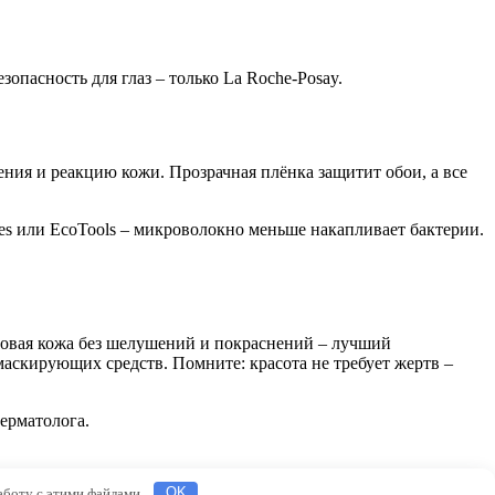
пасность для глаз – только La Roche-Posay.
ния и реакцию кожи. Прозрачная плёнка защитит обои, а все
es или EcoTools – микроволокно меньше накапливает бактерии.
оровая кожа без шелушений и покраснений – лучший
 маскирующих средств. Помните: красота не требует жертв –
ерматолога.
работу с этими файлами.
OK