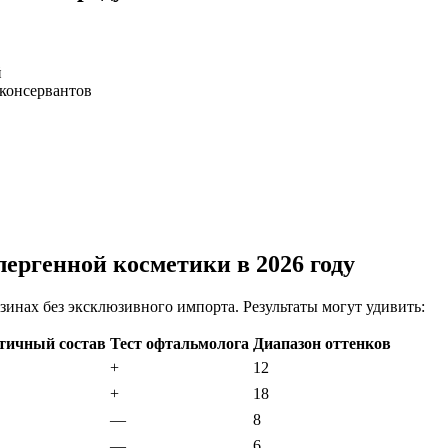
й
консервантов
ергенной косметики в 2026 году
зинах без эксклюзивного импорта. Результаты могут удивить:
тичный состав
Тест офтальмолога
Диапазон оттенков
+
12
+
18
—
8
—
6