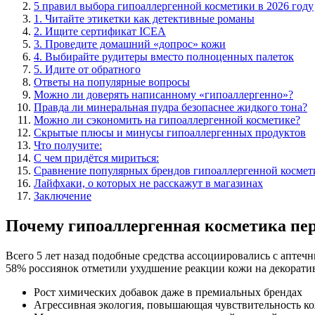
5 правил выбора гипоаллергенной косметики в 2026 году
1. Читайте этикетки как детективные романы
2. Ищите сертификат ICEA
3. Проведите домашний «допрос» кожи
4. Выбирайте рудитеры вместо полноценных палеток
5. Идите от обратного
Ответы на популярные вопросы
Можно ли доверять написанному «гипоаллергенно»?
Правда ли минеральная пудра безопаснее жидкого тона?
Можно ли сэкономить на гипоаллергенной косметике?
Скрытые плюсы и минусы гипоаллергенных продуктов
Что получите:
С чем придётся мириться:
Сравнение популярных брендов гипоаллергенной космети
Лайфхаки, о которых не расскажут в магазинах
Заключение
Почему гипоаллергенная косметика пе
Всего 5 лет назад подобные средства ассоциировались с аптеч
58% россиянок отметили ухудшение реакции кожи на декорати
Рост химических добавок даже в премиальных брендах
Агрессивная экология, повышающая чувствительность к