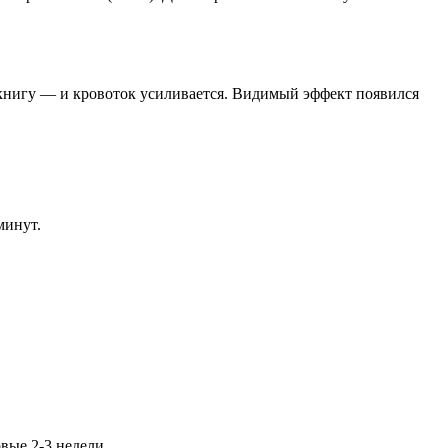
иокнигу — и кровоток усиливается. Видимый эффект появился
минут.
вые 2-3 недели.