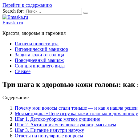
Перейти к содержанию
Search for:
Emaska.ru
Красота, здоровье и гармония
Гигиена полости рта
Гигиенический маникюр
Защита кожи от солнца
Повседневный макияж
Сон для внешнего вида
Свежее
Три шага к здоровью кожи головы: как
Содержание
Почему мои волосы стали тоньше — и как я нашла решен
Моя методика «Перезагрузка кожи головы» в домашних 
Шаг 1. Детокс-уборка: мягкое очищение
Шаг 2. Активация «спящих» луковиц массажем
Шаг 3. Питание изнутри наружу
Ответы на популярные вопросы