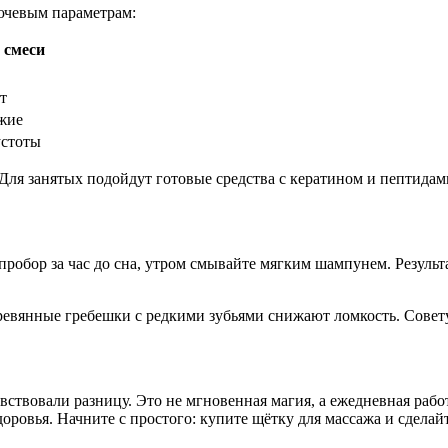
лючевым параметрам:
 смеси
т
жие
устоты
ля занятых подойдут готовые средства с кератином и пептидам
пробор за час до сна, утром смывайте мягким шампунем. Резул
ревянные гребешки с редкими зубьями снижают ломкость. Совету
вствовали разницу. Это не мгновенная магия, а ежедневная работ
оровья. Начните с простого: купите щётку для массажа и сделай