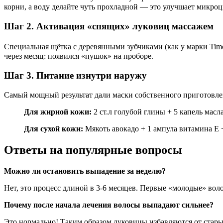
корни, а воду делайте чуть прохладной — это улучшает микро
Шаг 2. Активация «спящих» луковиц массажем
Специальная щётка с деревянными зубчиками (как у марки Timo
через месяц: появился «пушок» на проборе.
Шаг 3. Питание изнутри наружу
Самый мощный результат дали маски собственного приготовлен
Для жирной кожи:
2 ст.л голубой глины + 5 капель масл
Для сухой кожи:
Мякоть авокадо + 1 ампула витамина Е +
Ответы на популярные вопросы
Можно ли остановить выпадение за неделю?
Нет, это процесс длиной в 3-6 месяцев. Первые «молодые» воло
Почему после начала лечения волосы выпадают сильнее?
Это нормально! Таким образом луковицы избавляются от стары