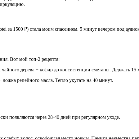
циркуляцию.
tei за 1500 ₽) стала моим спасением. 5 минут вечером под ауд
ия. Вот мой топ-2 рецепта:
а чайного дерева + кефир до консистенции сметаны. Держать 15 
 ложка репейного масла. Тепло укутать на 40 минут.
ски появляются через 28-40 дней при регулярном уходе.
х слабых волос, освобождая место новым. Паника неуместна пер