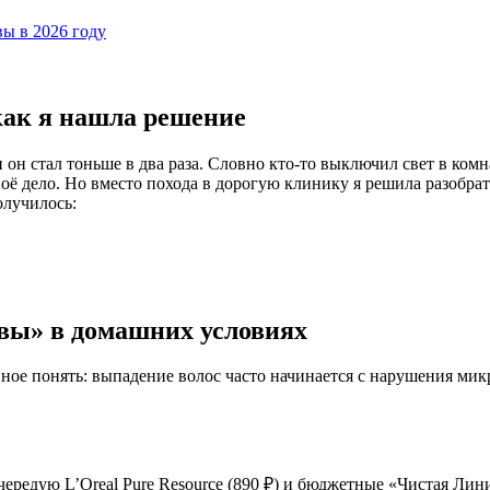
ы в 2026 году
как я нашла решение
 он стал тоньше в два раза. Словно кто-то выключил свет в ком
ё дело. Но вместо похода в дорогую клинику я решила разобрат
олучилось:
вы» в домашних условиях
авное понять: выпадение волос часто начинается с нарушения м
редую L’Oreal Pure Resource (890 ₽) и бюджетные «Чистая Линия