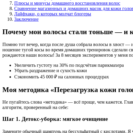
Плюсы и минусы домашнего восстановления волос
Сравнение магазинных и домашних масок для кожи голов
Лайфхаки, о которых молчат блогеры
Заключение
Почему мои волосы стали тоньше — и 
Помню тот вечер, когда после душа собрала волосы в хвост — и
ношение тугой косы во время домашних тренировок сделали сво
рождаются наши волосы! За 8 месяцев экспериментов у меня п
Увеличить густоту на 30% по подсчётам парикмахера
Убрать раздражение и сухость кожи
Сэкономить 45 000 ₽ на салонных процедурах
Моя методика «Перезагрузка кожи голо
Не пугайтесь слова «методика» — всё проще, чем кажется. Гл
алгоритм, проверенный на себе:
Шаг 1. Детокс-уборка: мягкое очищение
Замените обычный шампунь на бессульфатный с кислотами. Я че