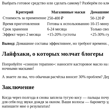
Выбрать готовое средство или сделать самому? Разберём по к
Критерий
Магазинные маски
Домашние
Стоимость за применение
250-400 ₽
50-120 ₽
Время приготовления
Готовы к использованию
10-15 мину
Срок хранения
6-24 месяца
Только све
Эффект через 2 месяца
+15-20% густоты
+25-30% г
Вывод:
Домашние составы эффективнее, но требуют времени. Д
Лайфхаки, о которых молчат блогеры
Попробуйте «сонную терапию»: наносите касторовое масло на 
ночными масками!
А знаете ли вы, что обычная расчёска вносит 30% проблем? Де
Заключение
Когда через полгода я снова заплела тугую косу — пальцы почу
для себя под звуки дождя за окном. Ваши волосы — барометр зд
напишите мне о результатах!