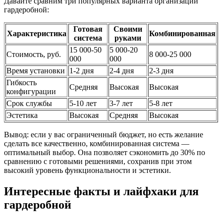
Давайте сравним три популярных варианта организации
гардеробной:
Готовая
Своими
Характеристика
Комбинированная
система
руками
15 000-50
5 000-20
Стоимость, руб.
8 000-25 000
000
000
Время установки
1-2 дня
2-4 дня
2-3 дня
Гибкость
Средняя
Высокая
Высокая
конфигурации
Срок службы
5-10 лет
3-7 лет
5-8 лет
Эстетика
Высокая
Средняя
Высокая
Вывод: если у вас ограниченный бюджет, но есть желание
сделать все качественно, комбинированная система —
оптимальный выбор. Она позволяет сэкономить до 30% по
сравнению с готовыми решениями, сохранив при этом
высокий уровень функциональности и эстетики.
Интересные факты и лайфхаки для
гардеробной