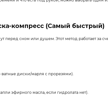
времени и что есть под рукой, можно выбрать один и
аска-компресс (Самый быстрый)
нут перед сном или душем. Этот метод работает за сч
о ватные диски/марля с прорезями).
капли эфирного масла, если гидролата нет).