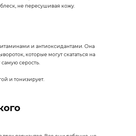
блеск, не пересушивая кожу.
 витаминами и антиоксидантами. Она
вороток, которые могут скататься на
 самую серость.
гой и тонизирует.
кого