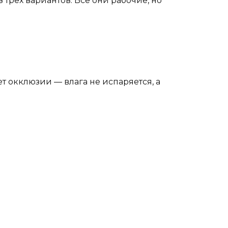
з трех вариантов. Все они рабочие, но
ет окклюзии — влага не испаряется, а