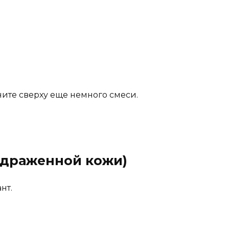
зните сверху еще немного смеси.
аздраженной кожи)
нт.