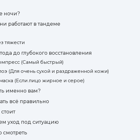
е ночи?
они работают в тандеме
ез тяжести
етода до глубокого восстановления
компресс (Самый быстрый)
алоэ (Для очень сухой и раздраженной кожи)
-маска (Если лицо жирное и серое)
ть именно вам?
ать всё правильно
 стоит
ем уход под ситуацию
о смотреть