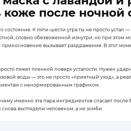
маска с лавандой и 
 коже после ночной
 это состояние. К пяти-шести утра ты не просто устал 
лотной, словно обезвоженной изнутри, но при этом мо
ое прикосновение вызывает раздражение. В этот мом
просто ляжет пленкой поверх усталости. Нужен удар
озовой воды — это не просто «приятный уход», а ре
лиентам с ненормированным графиком.
почему именно эта пара ингредиентов спасает после
ы снова выглядели человеком, а не зомби.