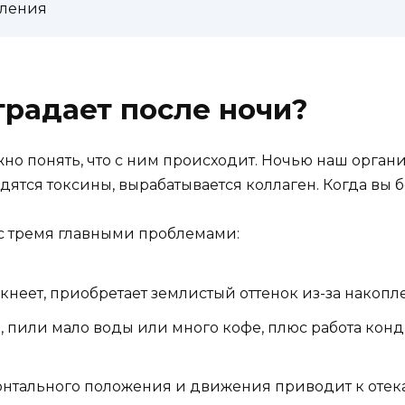
вления
традает после ночи?
ажно понять, что с ним происходит. Ночью наш орга
дятся токсины, вырабатывается коллаген. Когда вы б
 с тремя главными проблемами:
кнеет, приобретает землистый оттенок из-за накоп
о, пили мало воды или много кофе, плюс работа кон
онтального положения и движения приводит к отек