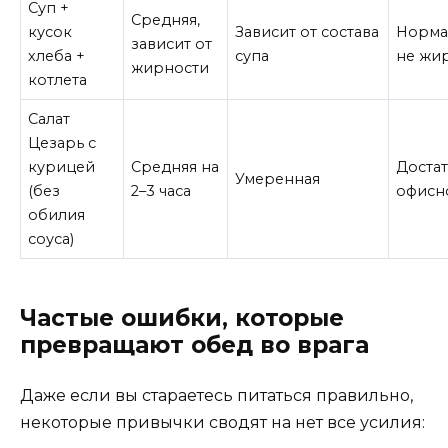
Суп +
Средняя,
кусок
Зависит от состава
Нормал
зависит от
хлеба +
супа
не жи
жирности
котлета
Салат
Цезарь с
курицей
Средняя на
Доста
Умеренная
(без
2–3 часа
офисн
обилия
соуса)
Частые ошибки, которые
превращают обед во врага
Даже если вы стараетесь питаться правильно,
некоторые привычки сводят на нет все усилия: