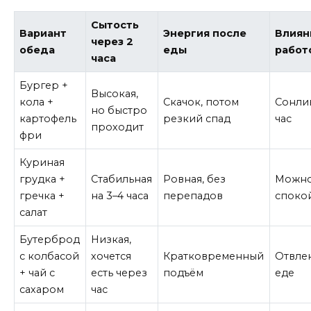
Сытость
Вариант
Энергия после
Влиян
через 2
обеда
еды
работ
часа
Бургер +
Высокая,
кола +
Скачок, потом
Сонли
но быстро
картофель
резкий спад
час
проходит
фри
Куриная
грудка +
Стабильная
Ровная, без
Можно
гречка +
на 3–4 часа
перепадов
споко
салат
Бутерброд
Низкая,
с колбасой
хочется
Кратковременный
Отвле
+ чай с
есть через
подъём
еде
сахаром
час