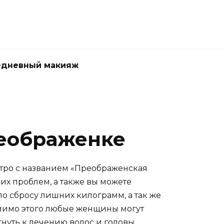
едневный макияж
реображенке
тро с названием «Преображенская
их проблем, а также вы можете
о сбросу лишних килограмм, а так же
мимо этого любые женщины могут
нуть к лечению волос и головы.