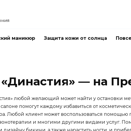
ония
ский маникюр
Защита кожи от солнца
Повс
 «Династия» — на П
стия» любой желающий может найти у остановки ме
салоне помогут каждому избавиться от косметическ
ра. Любой клиент может воспользоваться помощью п
зонотерапии и многими другими видами услуг. По
 дизайну бикини, а также нарастить ногти, и прибег