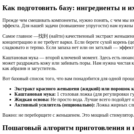
Как подготовить базу: ингредиенты и и
Прежде чем смешивать компоненты, нужно понять, с чем мы им
эффекта. Для нашей задачи (повышение упругости) нам нужны
Самое главное —找到 (найти) качественный экстракт женьшеня.
концентрацию и не требует варки. Если берете сухой корень (ц
сладковато и терпко. Если запаха нет или он затхлый — эффек
Каштановая мука — второй ключевой момент. Здесь есть нюанс.
может раздражать кожу или забивать поры. Нам нужна чистая к
как абразив и загуститель.
Вот базовый список того, что вам понадобится для одной проц
Экстракт красного женьшеня (жидкий) или порошок к
Каштановая мука:
1 столовая ложка (для регулировки г
Жидкая основа:
Не просто вода. Лучше всего подойдет от
Активный усилитель (опционально):
Ложка жирных слив
Важно: не переборщите с женьшенем. Это мощный стимулятор.
Пошаговый алгоритм приготовления и 