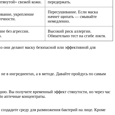
тянутой» свежей кожи.
передержать.
Пересушивание. Если маска
ование, укрепление
начнет щипать — смывайте
течности.
немедленно.
ие без агрессии.
Высокий риск аллергии.
.
Обязательно тест на сгибе локтя.
но они делают маску безопасной или эффективной для
 не в ингредиентах, а в методе. Давайте пройдусь по самым
цию. Вы получите временный эффект стянутости, но через час
ибо аптечные концентраты.
ы создадите среду для размножения бактерий на лице. Кроме