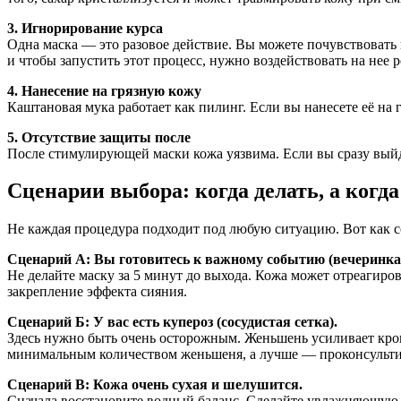
3. Игнорирование курса
Одна маска — это разовое действие. Вы можете почувствовать 
и чтобы запустить этот процесс, нужно воздействовать на нее р
4. Нанесение на грязную кожу
Каштановая мука работает как пилинг. Если вы нанесете её на 
5. Отсутствие защиты после
После стимулирующей маски кожа уязвима. Если вы сразу выйд
Сценарии выбора: когда делать, а когда
Не каждая процедура подходит под любую ситуацию. Вот как с
Сценарий А: Вы готовитесь к важному событию (вечеринка,
Не делайте маску за 5 минут до выхода. Кожа может отреагиров
закрепление эффекта сияния.
Сценарий Б: У вас есть купероз (сосудистая сетка).
Здесь нужно быть очень осторожным. Женьшень усиливает крово
минимальным количеством женьшеня, а лучше — проконсультир
Сценарий В: Кожа очень сухая и шелушится.
Сначала восстановите водный баланс. Сделайте увлажняющую м