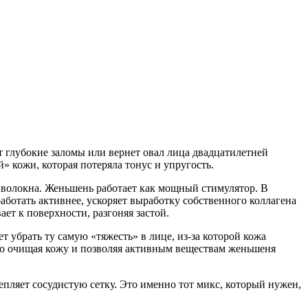
т глубокие заломы или вернет овал лица двадцатилетней
 кожи, которая потеряла тонус и упругость.
ти волокна. Женьшень работает как мощный стимулятор. В
аботать активнее, ускоряет выработку собственного коллагена
т к поверхности, разгоняя застой.
 убрать ту самую «тяжесть» в лице, из-за которой кожа
гко очищая кожу и позволяя активным веществам женьшеня
епляет сосудистую сетку. Это именно тот микс, который нужен,