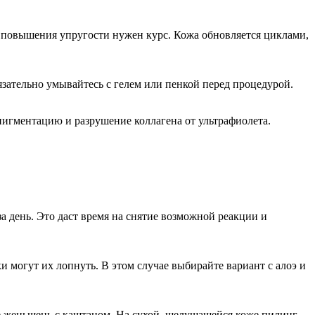
го повышения упругости нужен курс. Кожа обновляется циклами,
бязательно умывайтесь с гелем или пенкой перед процедурой.
пигментацию и разрушение коллагена от ультрафиолета.
за день. Это даст время на снятие возможной реакции и
 могут их лопнуть. В этом случае выбирайте вариант с алоэ и
те женьшень с каштаном. На сухой, шелушащейся коже пилинг