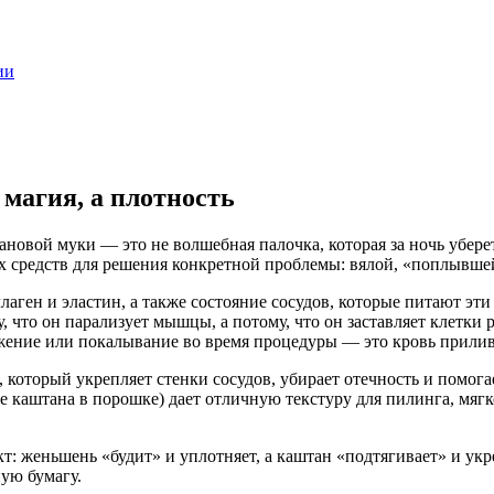
ии
магия, а плотность
ановой муки — это не волшебная палочка, которая за ночь убере
 средств для решения конкретной проблемы: вялой, «поплывшей»
ллаген и эластин, а также состояние сосудов, которые питают э
что он парализует мышцы, а потому, что он заставляет клетки р
жение или покалывание во время процедуры — это кровь приливае
оторый укрепляет стенки сосудов, убирает отечность и помогает
ие каштана в порошке) дает отличную текстуру для пилинга, мя
т: женьшень «будит» и уплотняет, а каштан «подтягивает» и укр
ную бумагу.