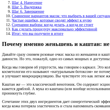
Шаг 4. Нанесение
Шаг 5. Выдержка
Шаг 6. Завершение
Сравнение вариантов масок: что выбрать в вашей ситуац
Частые ошибки, которые сводят эффект к нулю
Сценарии выбора: когда делать, а когда не стоит
Как сделать процедуру максимально эффективной
Итог: что вы получите в итоге
Почему именно женьшень и каштан: не 
Давайте сразу снимем розовые очки: маска из женьшеня и кашт
давности. Но это, пожалуй, одно из самых мощных и доступных
Когда мы говорим об упругости, мы говорим о каркасе. Это ко
косметологии его называют «натуральным ботоксом» не потому, 
и улучшает микроциркуляцию. Вы чувствуете это как легкое ж
Каштан же — это классический венотоник. Он содержит эсцин, к
кажется дряблой. А мука из каштана (или вообще использован
проникнуть глубже.
Сочетание этих двух ингредиентов дает синергетический эффек
когда кожа потеряла эластичность и стала напоминать скомкан