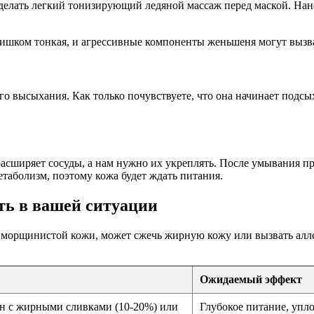
делать легкий тонизирующий ледяной массаж перед маской. Нан
слишком тонкая, и агрессивные компоненты женьшеня могут вызва
о высыхания. Как только почувствуете, что она начинает подсы
асширяет сосуды, а нам нужно их укреплять. После умывания пр
аболизм, поэтому кожа будет ждать питания.
ть в вашей ситуации
ой морщинистой кожи, может сжечь жирную кожу или вызвать алл
Ожидаемый эффект
н с жирными сливками (10-20%) или
Глубокое питание, упл