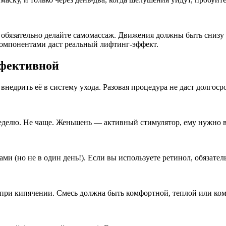
 обязательно делайте самомассаж. Движения должны быть снизу в
компонентами даст реальный лифтинг-эффект.
ффективной
недрить её в систему ухода. Разовая процедура не даст долгосро
еделю. Не чаще. Женьшень — активный стимулятор, ему нужно в
ми (но не в один день!). Если вы используете ретинол, обязател
в при кипячении. Смесь должна быть комфортной, теплой или ко