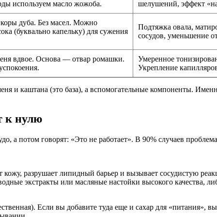
оды используем масло жожоба.
шелушений, эффект «на
 коры дуба. Без масел. Можно
Подтяжка овала, матир
ока (буквально капельку) для сужения
сосудов, уменьшение о
ня вдвое. Основа — отвар ромашки.
Умеренное тонизирован
 успокоения.
Укрепление капилляров
ня и каштана (это база), а вспомогательные компоненты. Имен
т к нулю
до, а потом говорят: «Это не работает». В 90% случаев проблема
т кожу, разрушает липидный барьер и вызывает сосудистую реак
 водные экстракты или масляные настойки высокого качества, л
чественная). Если вы добавите туда еще и сахар для «питания», в
мывании.