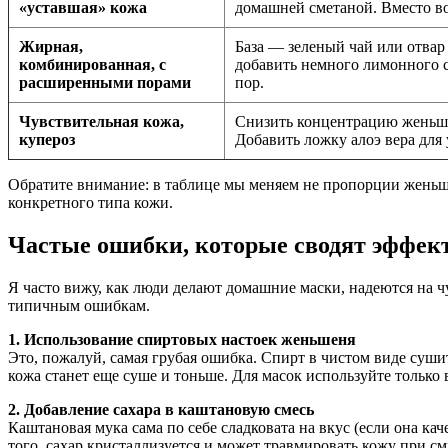
«уставшая» кожа
домашней сметаной. Вместо в
Жирная,
База — зеленый чай или отвар
комбинированная, с
добавить немного лимонного с
расширенными порами
пор.
Чувствительная кожа,
Снизить концентрацию женьше
купероз
Добавить ложку алоэ вера для
Обратите внимание: в таблице мы меняем не пропорции женьше
конкретного типа кожи.
Частые ошибки, которые сводят эффек
Я часто вижу, как люди делают домашние маски, надеются на чу
типичным ошибкам.
1. Использование спиртовых настоек женьшеня
Это, пожалуй, самая грубая ошибка. Спирт в чистом виде суши
кожа станет еще суше и тоньше. Для масок используйте только
2. Добавление сахара в каштановую смесь
Каштановая мука сама по себе сладковата на вкус (если она ка
того, сахар кристаллизуется и может травмировать кожу при с