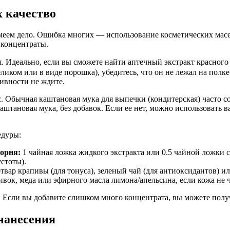
х качество
еем дело. Ошибка многих — использование косметических масел 
 концентраты.
 Идеально, если вы сможете найти аптечный экстракт красного
еликом или в виде порошка), убедитесь, что он не лежал на пол
тивности не ждите.
 Обычная каштановая мука для выпечки (кондитерская) часто сод
аштановая мука, без добавок. Если ее нет, можно использовать
едуры:
орня:
1 чайная ложка жидкого экстракта или 0.5 чайной ложки 
устоты).
вар крапивы (для тонуса), зеленый чай (для антиоксидантов) ил
ок, меда или эфирного масла лимона/апельсина, если кожа не ч
 Если вы добавите слишком много концентрата, вы можете пол
нанесения