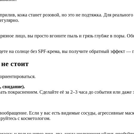
прилив, кожа станет розовой, но это не подтяжка. Для реально
егулярно.
грязное лицо, вы просто вгоните пыль и грязь глубже в поры. О
ете на солнце без SPF-крема, вы получите обратный эффект — 
 не стоит
ориентироваться.
 свидание).
ать покраснением. Сделайте её за 2–3 часа до события или даже 
обращение. Если у вас есть видимые сосуды, агрессивные маски
уйтесь с косметологом.
аску, и только через день-два, когда шелушения уйдут, пробуй