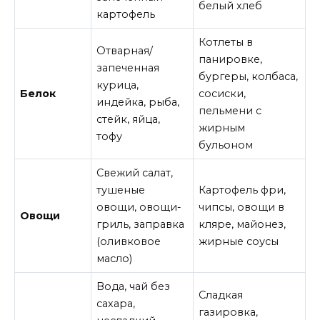
белый хлеб
картофель
Котлеты в
Отварная/
панировке,
запеченная
бургеры, колбаса,
курица,
Белок
сосиски,
индейка, рыба,
пельмени с
стейк, яйца,
жирным
тофу
бульоном
Свежий салат,
тушеные
Картофель фри,
овощи, овощи-
чипсы, овощи в
Овощи
гриль, заправка
кляре, майонез,
(оливковое
жирные соусы
масло)
Вода, чай без
Сладкая
сахара,
газировка,