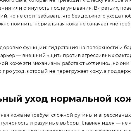
ого сала, которая не приводит к блеску на лобе и н
ия или стянутость после умывания. В-третьих, пове
 но не стоит забывать, что без должного ухода лю
о помнить: нормальная кожа не означает «не требу
здоровые функции: гидратация на поверхности и б
 барьер — внешний «щит» против агрессивных фактор
ой коже эти механизмы работают «отлично», но они 
 про уход, который не перегружает кожу, а поддерж
ьный уход нормальной ко
ьная кожа не требует сложной рутины и агрессивных
егулярность и разумные выборы. Главная идея — не 
оить привычки на основе простых, но эффективных 