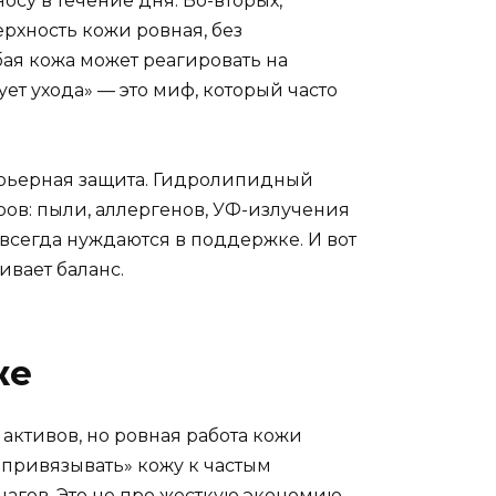
осу в течение дня. Во-вторых,
рхность кожи ровная, без
бая кожа может реагировать на
ет ухода» — это миф, который часто
арьерная защита. Гидролипидный
ов: пыли, аллергенов, УФ-излучения
всегда нуждаются в поддержке. И вот
ивает баланс.
же
 активов, но ровная работа кожи
«привязывать» кожу к частым
шагов. Это не про жесткую экономию