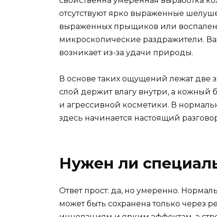
свойственна умеренная выработка кожн
отсутствуют ярко выраженные шелушен
выраженных прыщиков или воспалений,
микроскопические раздражители. Важн
возникает из-за удачи природы.
В основе таких ощущений лежат две 
слой держит влагу внутри, а кожный
и агрессивной косметики. В нормальн
здесь начинается настоящий разговор
Нужен ли специал
Ответ прост: да, но умеренно. Нормал
может быть сохранена только через р
инновациям и ярким эффектам, а стр