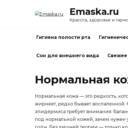
Перейти
Emaska.ru
к
содержанию
Красота, здоровье и гарм
Гигиена полости рта
Гигиениче
Сон для внешнего вида
Свежее
Нормальная ко
Нормальная кожа — это редкость, ко
жирнеет, редко бывает воспаленной. 
эпидермиса требует внимания: баланс,
под нормальной кожей, зачем нужен у
годы. Без лишней теории — только к