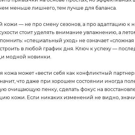
 чем меньше лишнего, тем лучше для баланса.
кожи — не про смену сезонов, а про адаптацию к н
сухости стоит уделять внимание увлажнению, а лет
о помнить: «специальный уход» не означает «сложная
встроить в любой график дня. Ключ к успеху — после
ади модной новинки.
 кожа может «вести себя как конфликтный партнер
начит, что даже при хорошем состоянии иногда пол
кую очищающую пенку, сделать фокус на восстановл
кцию кожи. Если никаких изменений не видно, значи