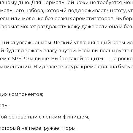
тивному дню. Для нормальной кожи не требуется м
мального набора, который поддерживает чистоту, ув
ели или молочко без резких ароматизаторов. Выбор
: аромат может раздражать кожу даже если она и без
й цикл увлажнением. Легкий увлажняющий крем и
й будет держать влагу внутри. Если вы планируете 
ем с SPF 30 и выше. Выбор такой защиты — не роск
гментации. В идеале текстура крема должна быть л
щих компонентов;
ль;
ной основе или с легким финишем;
который не перегружает поры.