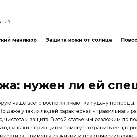
ония
ский маникюр
Защита кожи от солнца
Повс
жа: нужен ли ей спе
торую чаще всего воспринимают как удачу природы.
Но даже у таких людей характерная «правильная» ра
 чистота и защита. В этой статье мы разложим по п
ход и какие принципы помогут сохранить ее здоров
онкретика, примеры из жизни и практические совет