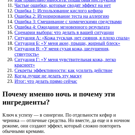
Частые ошибки, которые сводят эффект на нет
Ошибка 1: Использование кислого кефира
Ошибка 2: Игнорирование теста на аллергию
Ошибка 3: Смешивание с химическими средствами
Ошибка 4: Ожидание мгновенного результата
Сценарии выбора: что делать в вашей ситуации
Ситуация А: «Кожа тусклая, нет сияния, я плохо спала»
Ситуация Б: «У меня акне, прыщи, жирный блеск»
Ситуация В: «У меня сухая кожа, шелушения,
стянутость»
Ситуация Г: «У меня чувствительная кожа, легко
краснеет»
Секреты эффективности: как усилить действие
Когда лучше не делать эту маску
Итог: что делать прямо сейчас
Почему именно ночь и почему эти
ингредиенты?
Ключ к успеху — в синергии. По отдельности кефир и
черника — отличные средства. Но вместе, да еще и в ночном
режиме, они создают эффект, который сложно повторить
обычными кремами.