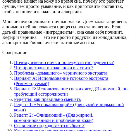
сочетание влияет на кожу во время сна, почему это работает
лучше, чем просто умывание, и как приготовить состав так,
чтобы не получить ожог или аллергию.
Многие недооценивают ночные маски. Днем кожа защищена,
а ночью в ней включаются процессы восстановления. Если
дать ей правильные «ингредиенты», она сама себя починит.
Кефир и черника — это не просто продукты из холодильника,
а конкретные биологически активные агенты.
Содержание
Почему именно ночь и почему эти ингредиенты?
Что происходит в коже, пока вы спите?
Проблема «домашнего» черничного экстракта
Вариант А: Использование готового экстракта
(Рекомендуемый)
Вариант Б: Использование свежих ягод (Экономный, но
требующий осторожности)
Рецепты: как правильно смешать
Рецепт 1: «Успокаивающий» (Для сухой и нормальной
кожи)
Рецепт 2: «Очищающий» (Для жирной,
комбинированной и проблемной кожи)
Сравнение подходов: что выбрать?
Как правильно наносить: пошаговая инструкция