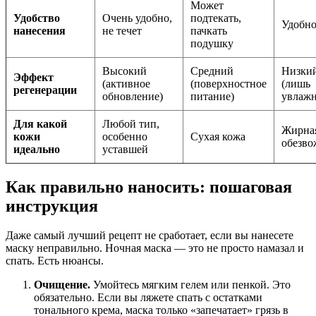
Может
Удобство
Очень удобно,
подтекать,
Удобн
нанесения
не течет
пачкать
подушку
Высокий
Средний
Низки
Эффект
(активное
(поверхностное
(лишь
регенерации
обновление)
питание)
увлажн
Для какой
Любой тип,
Жирна
кожи
особенно
Сухая кожа
обезво
идеально
уставшей
Как правильно наносить: пошаговая
инструкция
Даже самый лучший рецепт не сработает, если вы нанесете
маску неправильно. Ночная маска — это не просто намазал и
спать. Есть нюансы.
Очищение.
Умойтесь мягким гелем или пенкой. Это
обязательно. Если вы ляжете спать с остатками
тонального крема, маска только «запечатает» грязь в