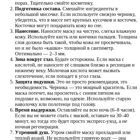
порах. Тщательно смойте косметику.
Подготовка состава.
Смешайте ингредиенты в
небольшой мисочке. Если используете свежую чернику,
убедитесь, что в массе нет крупных кусочков и косточек.
Косточки могут поцарапать кожу во сне.
Нанесение.
Наносите маску на чистую, слегка влажную
кожу. Используйте кисть или кончики пальцев. Толщина
слоя должна быть такой, чтобы кожа не просвечивала,
но и не было «кашки» толщиной в сантиметр.
Оптимально — 2–3 мм.
Зона вокруг глаз.
Будьте осторожны. Если маска с
кислотой, не наносите её слишком близко к ресницам и
нижнему веку. Молочная кислота может вызвать
слезотечение, если попадет в угол глаза.
Защита подушки.
Это не просто рекомендация, это
необходимость. Черника — это мощный краситель. Если
маска потечет, вы проснетесь с синим пятном на
подушке и, возможно, на одеяле. Используйте старую
наволочку или полотенце под голову.
Время выдержки.
Оставляйте на всю ночь (6–8 часов).
Если вы не можете спать с маской, оставьте на 30–40
минут, но тогда это будет просто экспресс-уход, а не
ночная регенерация.
Утренний душ.
Утром смойте маску прохладной или
теплой водой. Не используйте горячую воду — она