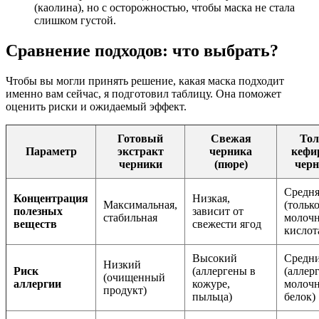
(каолина), но с осторожностью, чтобы маска не стала
слишком густой.
Сравнение подходов: что выбрать?
Чтобы вы могли принять решение, какая маска подходит
именно вам сейчас, я подготовил таблицу. Она поможет
оценить риски и ожидаемый эффект.
Готовый
Свежая
Тол
Параметр
экстракт
черника
кефир
черники
(пюре)
черн
Средня
Концентрация
Низкая,
Максимальная,
(тольк
полезных
зависит от
стабильная
молочн
веществ
свежести ягод
кислот
Высокий
Средн
Низкий
Риск
(аллергены в
(аллер
(очищенный
аллергии
кожуре,
молоч
продукт)
пыльца)
белок)