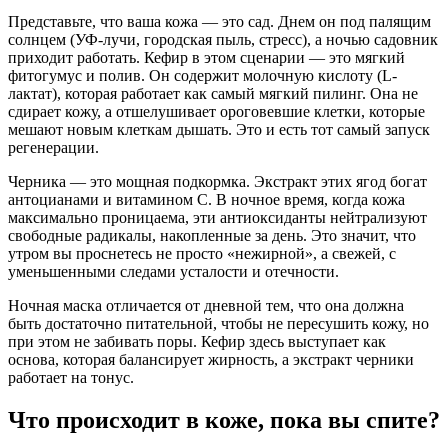
Представьте, что ваша кожа — это сад. Днем он под палящим
солнцем (УФ-лучи, городская пыль, стресс), а ночью садовник
приходит работать. Кефир в этом сценарии — это мягкий
фитогумус и полив. Он содержит молочную кислоту (L-
лактат), которая работает как самый мягкий пилинг. Она не
сдирает кожу, а отшелушивает ороговевшие клетки, которые
мешают новым клеткам дышать. Это и есть тот самый запуск
регенерации.
Черника — это мощная подкормка. Экстракт этих ягод богат
антоцианами и витамином С. В ночное время, когда кожа
максимально проницаема, эти антиоксиданты нейтрализуют
свободные радикалы, накопленные за день. Это значит, что
утром вы проснетесь не просто «нежирной», а свежей, с
уменьшенными следами усталости и отечности.
Ночная маска отличается от дневной тем, что она должна
быть достаточно питательной, чтобы не пересушить кожу, но
при этом не забивать поры. Кефир здесь выступает как
основа, которая балансирует жирность, а экстракт черники
работает на тонус.
Что происходит в коже, пока вы спите?