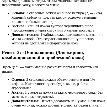
Здесь мы добавляем жиры, чтобы молочная кислота не
пересушила кожу, а работала мягко.
Основа:
2 столовые ложки жирного кефира (2,5–3,2%).
Жирный кефир лучше, так как он содержит меньше
кислоты и больше липидов.
Актив:
1 чайная ложка густого черничного пюре
(процеженного через сито) или 5 капель экстракта.
Дополнительно:
1 чайная ложка оливкового масла или
масла жожоба. Это создаст окклюзионную пленку,
которая не даст влаге испариться за ночь.
Рецепт 2: «Очищающий» (Для жирной,
комбинированной и проблемной кожи)
Здесь цель — максимально раскрыть поры и сработать как
пилинг.
Основа:
2 столовые ложки обезжиренного или 1%
кефира. Кислотность здесь будет выше, работа
агрессивнее.
Актив:
1 столовая ложка свежего черничного сока (без
мякоти, только жидкость).
Дополнительно:
Ничего добавлять не нужно. Если кожа
очень жирная, можно добавить щепотку белой глины