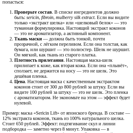
попасться:
Проверьте состав
. В списке ингредиентов должно
быть:
sericin
,
fibroin
,
mulberry silk extract
. Если вы видите
только «экстракт шелка» или «шелковый белок» — это
туманная формулировка. Настоящий экстракт коконов
— это не ароматизатор, а активный компонент.
Ткань маски
— должна быть тонкой, почти
прозрачной, с лёгким переливом. Если она толстая, как
бумага, или шуршит — это полиэстер. Шелк не шуршит.
Он мягкий, как ткань из старого платка.
Плотность прилегания
. Настоящая маска-шелк
прилипает к коже, как вторая кожа. Если она «плывёт»,
сползает, не держится на носу — это не шелк. Это
дешёвая пленка.
Цена
. Настоящая маска с качественным экстрактом
коконов стоит от 300 до 800 рублей за штуку. Если вы
видите 100 рублей за штуку — это не шелк. Это пленка
с ароматизатором. Не экономьте на этом — эффект будет
нулевой.
Пример: маска «Sericin Lift» от японского бренда. В составе —
12% экстракта коконов, ткань из 100% натурального шелка.
Стоит 650 рублей. Эффект: подтягивание скул и линии
подбородка — заметно через 8 минут. Упаковка — в