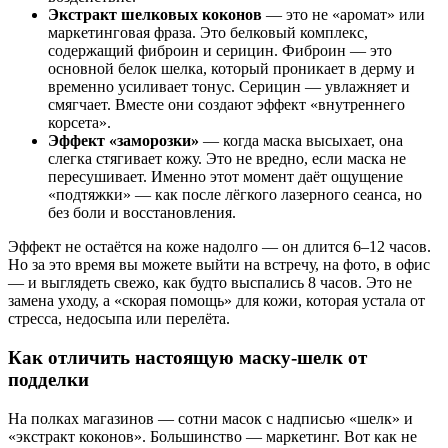
Экстракт шелковых коконов
— это не «аромат» или
маркетинговая фраза. Это белковый комплекс,
содержащий фиброин и серицин. Фиброин — это
основной белок шелка, который проникает в дерму и
временно усиливает тонус. Серицин — увлажняет и
смягчает. Вместе они создают эффект «внутреннего
корсета».
Эффект «заморозки»
— когда маска высыхает, она
слегка стягивает кожу. Это не вредно, если маска не
пересушивает. Именно этот момент даёт ощущение
«подтяжки» — как после лёгкого лазерного сеанса, но
без боли и восстановления.
Эффект не остаётся на коже надолго — он длится 6–12 часов.
Но за это время вы можете выйти на встречу, на фото, в офис
— и выглядеть свежо, как будто выспались 8 часов. Это не
замена уходу, а «скорая помощь» для кожи, которая устала от
стресса, недосыпа или перелёта.
Как отличить настоящую маску-шелк от
подделки
На полках магазинов — сотни масок с надписью «шелк» и
«экстракт коконов». Большинство — маркетинг. Вот как не