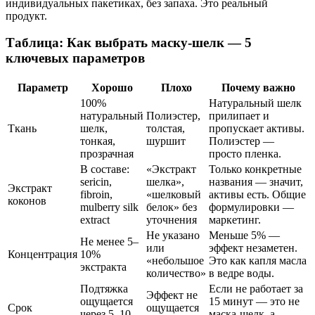
индивидуальных пакетиках, без запаха. Это реальный
продукт.
Таблица: Как выбрать маску-шелк — 5
ключевых параметров
Параметр
Хорошо
Плохо
Почему важно
100%
Натуральный шелк
натуральный
Полиэстер,
прилипает и
Ткань
шелк,
толстая,
пропускает активы.
тонкая,
шуршит
Полиэстер —
прозрачная
просто пленка.
В составе:
«Экстракт
Только конкретные
sericin,
шелка»,
названия — значит,
Экстракт
fibroin,
«шелковый
активы есть. Общие
коконов
mulberry silk
белок» без
формулировки —
extract
уточнения
маркетинг.
Не указано
Меньше 5% —
Не менее 5–
или
эффект незаметен.
Концентрация
10%
«небольшое
Это как капля масла
экстракта
количество»
в ведре воды.
Подтяжка
Если не работает за
Эффект не
ощущается
15 минут — это не
Срок
ощущается
через 5–10
маска-шелк, а