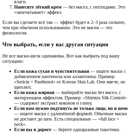
влаги.
Нанесите лёгкий крем
— без масел, с пептидами. Это
«запечатывает» эффект.
Если вы сделаете всё так — эффект будет в 2–3 раза сильнее,
чем при обычном использовании. Это не магия — это
физиология.
Что выбрать, если у вас другая ситуация
Не все маски-шелк одинаковы. Вот как выбрать под вашу
ситуацию:
Если кожа сухая и чувствительная
— ищите маски с
добавлением пантенола или аллантоина. Пример:
«Sericin + Panthenol» от Korean Skin Lab. Они мягче, не
щиплют.
Если кожа жирная
— выбирайте маски без масел, с
матирующим эффектом. Пример: «Shimizu Silk Control»
— содержит экстракт коконов и глину.
Если вам нужно подтянуть не только лицо, но и шею
— ищите маски с удлинённой формой. Обычные маски
не достают до шеи. Есть специальные — «full face +
neck».
Если вы в дороге
— берите одноразовые пакетики.