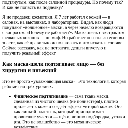
подтянутым, как после салонной процедуры. Но почему так?
И как не попасть на подделку?
Я не продавец косметики. Я 7 лет работал с кожей — в
салонах, на выставках, в лабораториях. Видел, как люди
покупают «волшебные» маски, а через неделю возвращаются
с вопросом: «Почему не работает?». Маска-шелк с экстрактом
шелковых коконов — не миф. Но работает она только если вы
знаете, как её правильно использовать и что искать в составе.
Сейчас расскажу, как не потратить деньги впустую и
получить реальный эффект.
Как маска-шелк подтягивает лицо — без
хирургии и инъекций
Это не просто «увлажняющая маска». Это технология, которая
работает на трёх уровнях:
Физическое подтягивание
— сама ткань маски,
сделанная из чистого шелка (не полиэстера!), плотно
прилегает к коже и создаёт эффект «второй кожи». Она
как липкий пластырь, который приподнимает
провисшие участки — щёки, линию подбородка, уголки
рта. Это не волшебство — это механическое
воздействие.