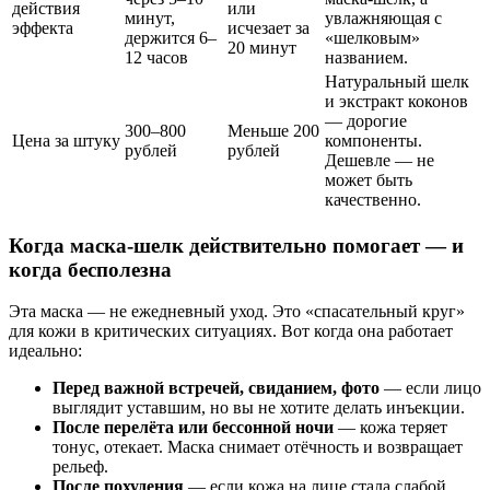
действия
или
минут,
увлажняющая с
эффекта
исчезает за
держится 6–
«шелковым»
20 минут
12 часов
названием.
Натуральный шелк
и экстракт коконов
— дорогие
300–800
Меньше 200
Цена за штуку
компоненты.
рублей
рублей
Дешевле — не
может быть
качественно.
Когда маска-шелк действительно помогает — и
когда бесполезна
Эта маска — не ежедневный уход. Это «спасательный круг»
для кожи в критических ситуациях. Вот когда она работает
идеально:
Перед важной встречей, свиданием, фото
— если лицо
выглядит уставшим, но вы не хотите делать инъекции.
После перелёта или бессонной ночи
— кожа теряет
тонус, отекает. Маска снимает отёчность и возвращает
рельеф.
После похудения
— если кожа на лице стала слабой,