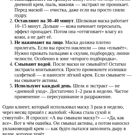
дневной крем, пыль, макияж — экстракт не проникает.
Перед маской — очистка, даже если вы просто сняли
пудру.
Оставляют на 30–40 минут
. Шелковая маска работает
10–15 минут. Дольше — кожа начинает пересыхать,
эффект пропадает. Потом она «оттягивает» влагу из
кожи, а не даёт её.
Не нажимают на лицо
. Маска должна плотно
прилегать. Если вы просто наклеили — она «плывёт».
Нужно прижать пальцами к скулам, подбородку, линии
челюсти. Особенно в зоне «второго подбородка».
Смывают водой
. После маски не смывайте! Остатки
экстракта впитываются. Просто промокните излишки
салфеткой — и нанесите лёгкий крем. Если смываете —
вы смываете активы.
Используют каждый день
. Шелк и экстракт — не
«дневной уход». Достаточно 1–2 раза в неделю. Частое
применение — пересушивание и раздражение.
Один клиент, который использовал маску 3 раза в неделю,
через месяц пришёл с жалобой: «Кожа стала сухой и
стянутой». Я спросил: «А вы смывали маску?» — «Да, как
все». Вот в чём ошибка. Он смывал активы, а потом наносил
увлажняющий крем — как будто пытался заполнить дыру в
ведре, которое течёт.