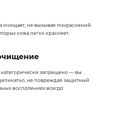
а очищает, не вызывая покраснений.
оторых кожа легко краснеет.
 очищение
м категорически запрещено — вы
 деликатно, не повреждая защитный
вных воспалениях всегда