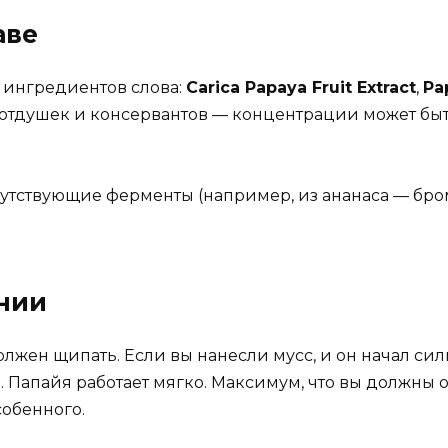
аве
 ингредиентов слова:
Carica Papaya Fruit Extract
,
Pa
е отдушек и консервантов — концентрации может быт
опутствующие ферменты (например, из ананаса — бро
нии
ен щипать. Если вы нанесли мусс, и он начал силь
н. Папайя работает мягко. Максимум, что вы должны
собенного.