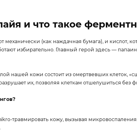
айя и что такое фермент
ют механически (как наждачная бумага), и кислот, к
отают избирательно. Главный герой здесь — папаин
 слой нашей кожи состоит из омертвевших клеток, «
разрушает их, позволяя клеткам отшелушиться без ф
ингов?
ikro-травмировать кожу, вызывая микровоспаления.
.