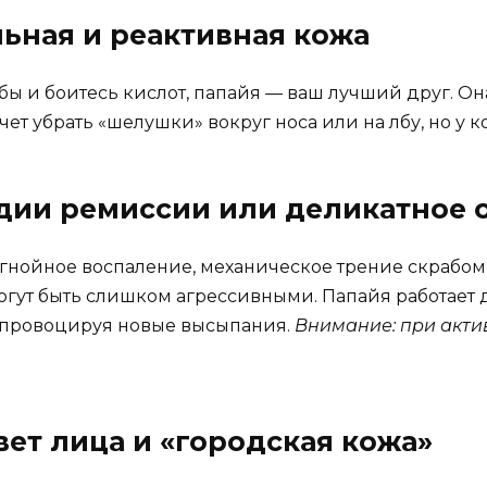
льная и реактивная кожа
бы и боитесь кислот, папайя — ваш лучший друг. Он
чет убрать «шелушки» вокруг носа или на лбу, но у к
тадии ремиссии или деликатное
, гнойное воспаление, механическое трение скрабо
огут быть слишком агрессивными. Папайя работает
не провоцируя новые высыпания.
Внимание: при акти
вет лица и «городская кожа»