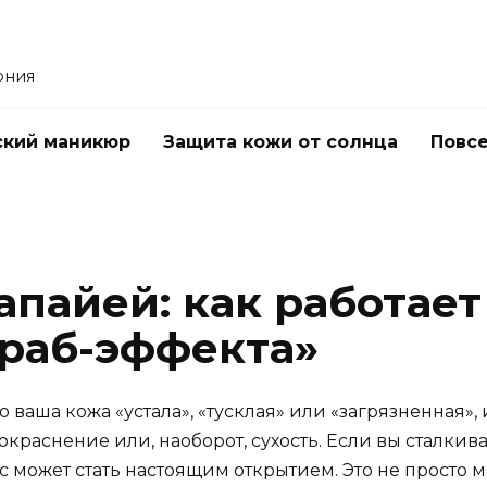
ония
ский маникюр
Защита кожи от солнца
Повс
апайей: как работае
краб-эффекта»
о ваша кожа «устала», «тусклая» или «загрязненная»,
краснение или, наоборот, сухость. Если вы сталкивал
может стать настоящим открытием. Это не просто м