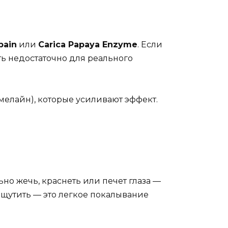
pain
или
Carica Papaya Enzyme
. Если
ь недостаточно для реального
мелайн), которые усиливают эффект.
но жечь, краснеть или печет глаза —
 ощутить — это легкое покалывание