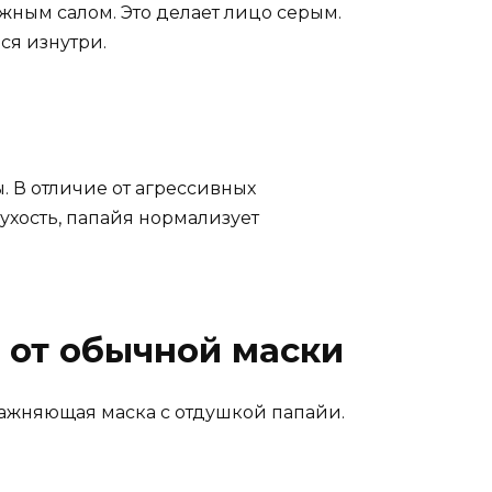
жным салом. Это делает лицо серым.
ся изнутри.
. В отличие от агрессивных
ухость, папайя нормализует
 от обычной маски
лажняющая маска с отдушкой папайи.