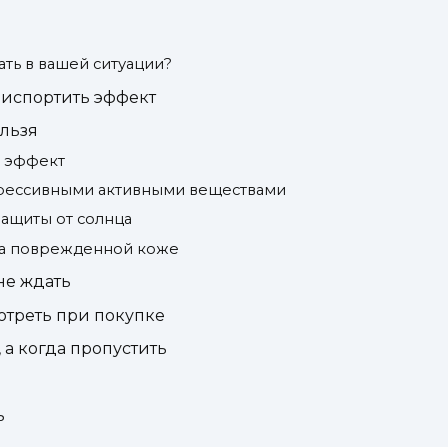
ть в вашей ситуации?
 испортить эффект
ельзя
» эффект
грессивными активными веществами
ащиты от солнца
на поврежденной коже
не ждать
мотреть при покупке
 а когда пропустить
ь