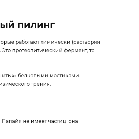
ный пилинг
оторые работают химически (растворяя
. Это протеолитический фермент, то
сшитых» белковыми мостиками.
изического трения.
 Папайя не имеет частиц, она