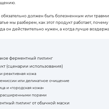
ищению.
е обязательно должен быть болезненным или травмир
тье мы разберем, как этот продукт работает, почем
гда он действительно нужен, а когда лучше воздержа
такое ферментный пилинг
укт (сценарии использования)
 и реактивная кожа
 ремиссии или деликатное очищение
ица и «городская кожа»
с расширенными порами
ентный пилинг от обычной маски