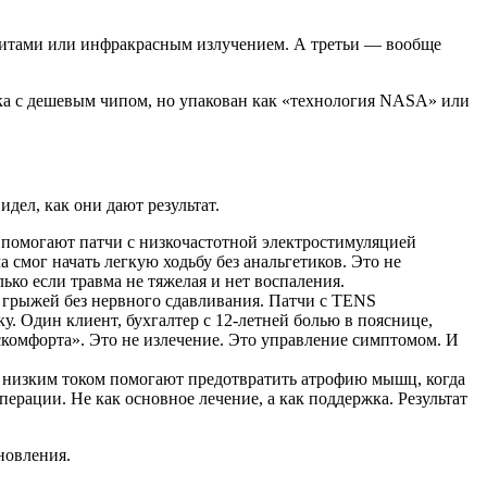
нитами или инфракрасным излучением. А третьи — вообще
ика с дешевым чипом, но упакован как «технология NASA» или
идел, как они дают результат.
 помогают патчи с низкочастотной электростимуляцией
 смог начать легкую ходьбу без анальгетиков. Это не
ко если травма не тяжелая и нет воспаления.
грыжей без нервного сдавливания. Патчи с TENS
. Один клиент, бухгалтер с 12-летней болью в пояснице,
скомфорта». Это не излечение. Это управление симптомом. И
 низким током помогают предотвратить атрофию мышц, когда
перации. Не как основное лечение, а как поддержка. Результат
новления.