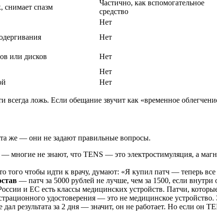
Частично, как вспомогательное
, снимает спазм
средство
Нет
одергивания
Нет
вов или дисков
Нет
Нет
ой
Нет
и всегда ложь. Если обещание звучит как «временное облегчени
и та же — они не задают правильные вопросы.
— многие не знают, что TENS — это электростимуляция, а маг
о того чтобы идти к врачу, думают: «Я купил патч — теперь все 
остав
— патч за 5000 рублей не лучше, чем за 1500, если внутри 
оссии и ЕС есть классы медицинских устройств. Патчи, которы
страционного удостоверения — это не медицинское устройство. 
 дал результата за 2 дня — значит, он не работает. Но если он