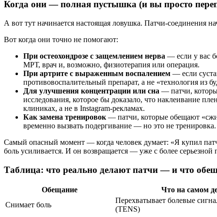
Когда они — полная пустышка (и вы просто пере
А вот тут начинается настоящая ловушка. Патчи-соединения на
Вот когда они точно не помогают:
При остеохондрозе с защемлением нерва
— если у вас б
МРТ, врач и, возможно, физиотерапия или операция.
При артрите с выраженным воспалением
— если суста
противовоспалительный препарат, а не «технология из б
Для улучшения концентрации или сна
— патчи, которы
исследования, которое бы доказало, что наклеивание пл
клиниках, а не в Instagram-рекламах.
Как замена тренировок
— патчи, которые обещают «сжиг
временно вызвать подергивание — но это не тренировка. 
Самый опасный момент — когда человек думает: «Я купил патч —
боль усиливается. И он возвращается — уже с более серьезной
Таблица: что реально делают патчи — и что обе
Обещание
Что на самом де
Перехватывает болевые сигна
Снимает боль
(TENS)