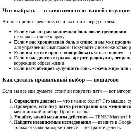
Что выбрать — в зависимости от вашей ситуации
Вот как принять решение, если вы стоите перед патчем:
Если у вас острая мышечная боль после тренировки
— 
не ушла — идите к врачу.
Если у вас хроническая боль в спине, и вы уже прошл
для управления симптомом. Покупайте с возможностью р
Если вы хотите просто «попробовать что-то новое»
— н
Если у вас диагноз: грыжа, артрит, радикулит, неврал
коррекцию образа жизни.
Если патч обещает «улучшить сон», «сжечь жир» или 
Как сделать правильный выбор — пошагово
Если вы все еще думаете, стоит ли покупать патч — вот алгори
Определите диагноз
— что именно болит? Это мышца, су
Проверьте, есть ли у патча регистрация как медицинс
медицинский прибор. Просто пленка.
Узнайте, какой механизм действия
— TENS? Магнит? Ин
Найдите независимые исследования
— введите в Google
только отзывы на маркетплейсе — не тратьте деньги.