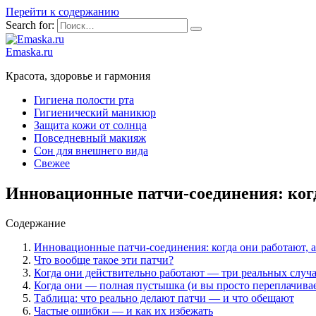
Перейти к содержанию
Search for:
Emaska.ru
Красота, здоровье и гармония
Гигиена полости рта
Гигиенический маникюр
Защита кожи от солнца
Повседневный макияж
Сон для внешнего вида
Свежее
Инновационные патчи-соединения: когда
Содержание
Инновационные патчи-соединения: когда они работают, а 
Что вообще такое эти патчи?
Когда они действительно работают — три реальных случ
Когда они — полная пустышка (и вы просто переплачивае
Таблица: что реально делают патчи — и что обещают
Частые ошибки — и как их избежать