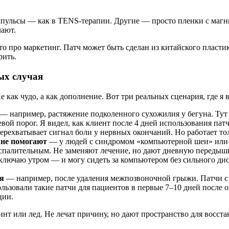
мпульсы — как в ТENS-терапии. Другие — просто пленки с маг
лают.
то про маркетинг. Патч может быть сделан из китайского пласт
рить.
ых случая
как чудо, а как дополнение. Вот три реальных сценария, где я в
— например, растяжение подколенного сухожилия у бегуна. Тут
ой порог. Я видел, как клиент после 4 дней использования патча
рехватывает сигнал боли у нервных окончаний. Но работает толь
 не помогают
— у людей с синдромом «компьютерной шеи» или 
палительным. Не заменяют лечение, но дают дневную передышку
включаю утром — и могу сидеть за компьютером без сильного ди
ся
— например, после удаления межпозвоночной грыжи. Патчи с
льзовали такие патчи для пациентов в первые 7–10 дней после о
ции.
инт или лед. Не лечат причину, но дают пространство для восста