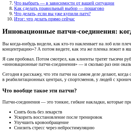
Что выбрать — в зависимости от вашей ситуации
Как сделать правильный выбор — пошагово
Что делать, если вы уже купили патч?
Итог: что делать прямо сейчас
Инновационные патчи-соединения: когда
Вы когда-нибудь видели, как кто-то наклеивает на лоб или пл
концентрацию»? А потом видите, как эта же пленка лежит в ящ
Я сам пробовал. Потом смотрел, как клиенты тратят тысячи руб
«инновационные патчи-соединения» — и сколько раз они оказы
Сегодня я расскажу, что эти патчи на самом деле делают, когда
в реабилитационных центрах, у спортсменов, у людей с хрониче
Что вообще такое эти патчи?
Патчи-соединения — это тонкие, гибкие накладки, которые пр
Снять боль без лекарств
Ускорить восстановление после тренировок
Улучшить кровообращение
Снизить стресс через нейростимуляцию