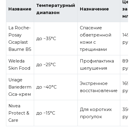
Цен
Температурный
Название
Назначение
за 5
диапазон
мл
La Roche-
Спасение
Posay
обветренной
1490
до −35°C
Cicaplast
кожи с
руб
Baume B5
трещинами
Weleda
Профилактика
890
до −25°C
Skin Food
шелушения
руб
Uriage
Экстренное
1690
Bariederm
до −40°C
восстановление
руб
Cica-крем
Nivea
Для коротких
350
Protect &
до −15°C
прогулок
руб
Care