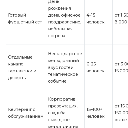
День
рождения
Готовый
дома, офисное
4–15
от 1 5
фуршетный сет
поздравление,
человек
8 000
небольшая
встреча
Нестандартное
Отдельные
меню, разный
канапе,
6–25
от 3 
вкус гостей,
тарталетки и
человек
15 00
тематическое
десерты
событие
Корпоратив,
презентация,
от 15 
Кейтеринг с
15–100+
свадьба,
150 0
обслуживанием
человек
выездное
выше
мероприятие