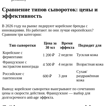
Сравнение типов сывороток: цены и
эффективность
В 2026 году на рынке лидируют корейские бренды с
инновациями. Но работают ли они лучше европейских?
Сравним три категории:
Цена за
Время
Тип сыворотки
Подходит для
30 мл
эффекта
Корейские с
2 недели
Тусклая кожа
1 200 ₽
ферментами
Французские с
4 недели
Возрастная кожа
4 500 ₽
экстрактом винограда
Сухая/
Российские с
3 дня
раздражённая
600 ₽
пантенолом
кожа
Вывод: корейские сыворотки выигрывают по сочетанию
цены и скорости действия. Французские — выбор для
долгосрочного anti-age эффекта.