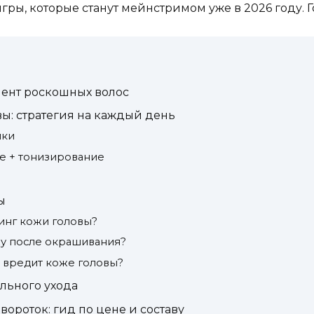
игры, которые станут мейнстримом уже в 2026 году.
ент роскошных волос
вы: стратегия на каждый день
шки
е + тонизирование
ы
линг кожи головы?
жу после окрашивания?
а вредит коже головы?
льного ухода
вороток: гид по цене и составу