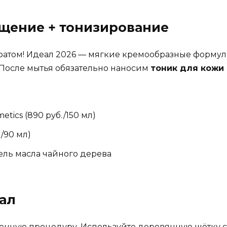
ищение + тонизирование
атом! Идеал 2026 — мягкие кремообразные формул
 После мытья обязательно наносим
тоник для кожи
etics (890 руб./150 мл)
./90 мл)
пель масла чайного дерева
уал
алонную процедуру. Используйте деревянную щётку