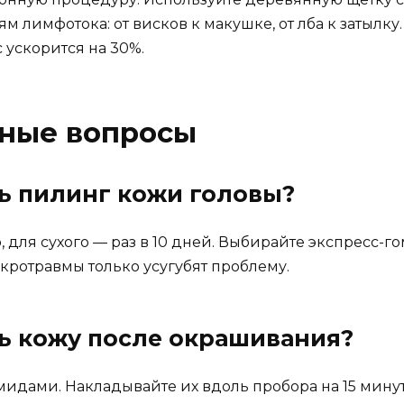
 лимфотока: от висков к макушке, от лба к затылку.
 ускорится на 30%.
рные вопросы
ть пилинг кожи головы?
, для сухого — раз в 10 дней. Выбирайте экспресс-г
икротравмы только усугубят проблему.
ь кожу после окрашивания?
амидами. Накладывайте их вдоль пробора на 15 мин