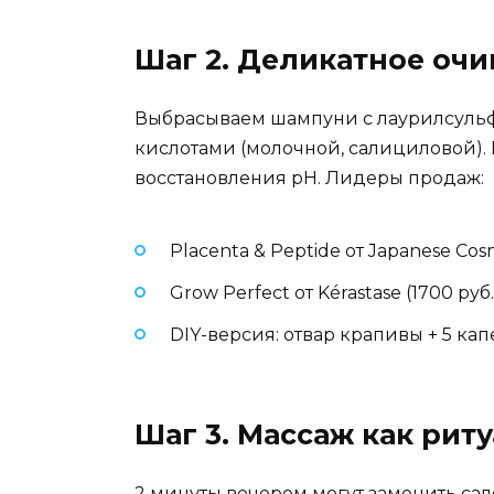
Шаг 2. Деликатное оч
Выбрасываем шампуни с лаурилсульф
кислотами (молочной, салициловой).
восстановления pH. Лидеры продаж:
Placenta & Peptide от Japanese Cosm
Grow Perfect от Kérastase (1700 руб
DIY-версия: отвар крапивы + 5 ка
Шаг 3. Массаж как рит
2 минуты вечером могут заменить с