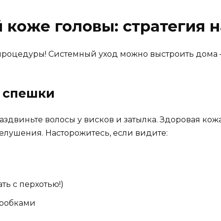
й коже головы: стратегия 
процедуры! Системный уход можно выстроить дома —
з спешки
здвиньте волосы у висков и затылка. Здоровая кож
елушения. Насторожитесь, если видите:
ть с перхотью!)
пробками