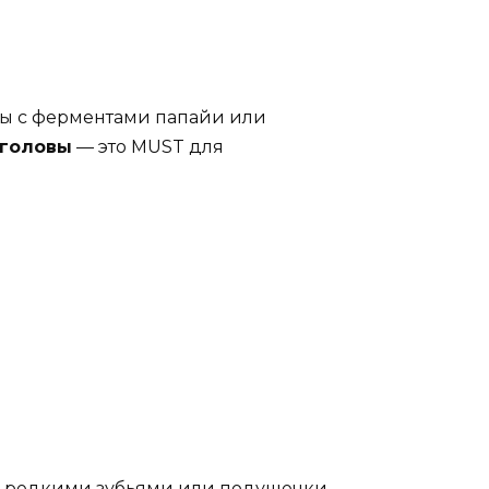
ы с ферментами папайи или
 головы
— это MUST для
 с редкими зубьями или подушечки