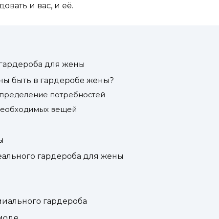
овать и вас, и её.
гардероба для жены
ны быть в гардеробе жены?
 определение потребностей
 необходимых вещей
ы
ального гардероба для жены
миального гардероба
моде