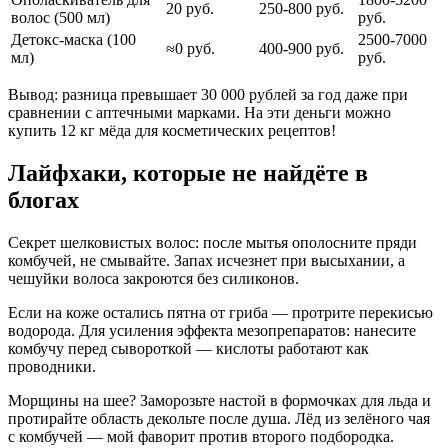
20 руб.
250-800 руб.
волос (500 мл)
руб.
Детокс-маска (100
2500-7000
≈0 руб.
400-900 руб.
мл)
руб.
Вывод: разница превышает 30 000 рублей за год даже при
сравнении с аптечными марками. На эти деньги можно
купить 12 кг мёда для косметических рецептов!
Лайфхаки, которые не найдёте в
блогах
Секрет шелковистых волос: после мытья ополосните пряди
комбучей, не смывайте. Запах исчезнет при высыхании, а
чешуйки волоса закроются без силиконов.
Если на коже остались пятна от гриба — протрите перекисью
водорода. Для усиления эффекта мезопрепаратов: нанесите
комбучу перед сывороткой — кислоты работают как
проводники.
Морщины на шее? Заморозьте настой в формочках для льда и
протирайте область декольте после душа. Лёд из зелёного чая
с комбучей — мой фаворит против второго подбородка.