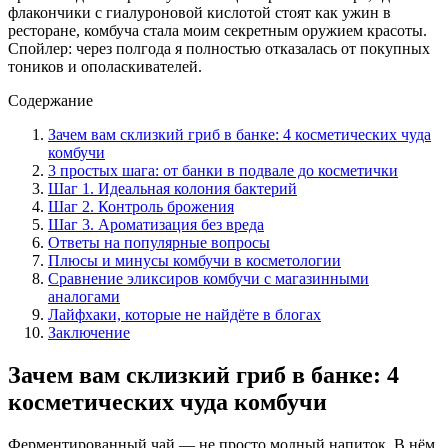
флакончики с гиалуроновой кислотой стоят как ужин в
ресторане, комбуча стала моим секретным оружием красоты.
Спойлер: через полгода я полностью отказалась от покупных
тоников и ополаскивателей.
Содержание
Зачем вам склизкий гриб в банке: 4 косметических чуда
комбучи
3 простых шага: от банки в подвале до косметички
Шаг 1. Идеальная колония бактерий
Шаг 2. Контроль брожения
Шаг 3. Ароматизация без вреда
Ответы на популярные вопросы
Плюсы и минусы комбучи в косметологии
Сравнение эликсиров комбучи с магазинными
аналогами
Лайфхаки, которые не найдёте в блогах
Заключение
Зачем вам склизкий гриб в банке: 4
косметических чуда комбучи
Ферментированный чай — не просто модный напиток. В нём