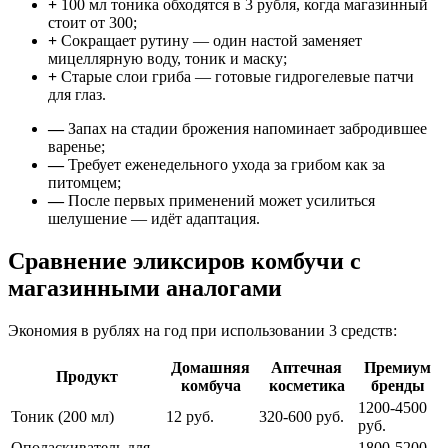
+
100 мл тоника обходятся в 3 рубля, когда магазинный
стоит от 300;
+
Сокращает рутину — один настой заменяет
мицеллярную воду, тоник и маску;
+
Старые слои гриба — готовые гидрогелевые патчи
для глаз.
—
Запах на стадии брожения напоминает забродившее
варенье;
—
Требует еженедельного ухода за грибом как за
питомцем;
—
После первых применений может усилиться
шелушение — идёт адаптация.
Сравнение эликсиров комбучи с
магазинными аналогами
Экономия в рублях на год при использовании 3 средств:
Домашняя
Аптечная
Премиум
Продукт
комбуча
косметика
бренды
1200-4500
Тоник (200 мл)
12 руб.
320-600 руб.
руб.
Ополаскиватель для
1800-5200