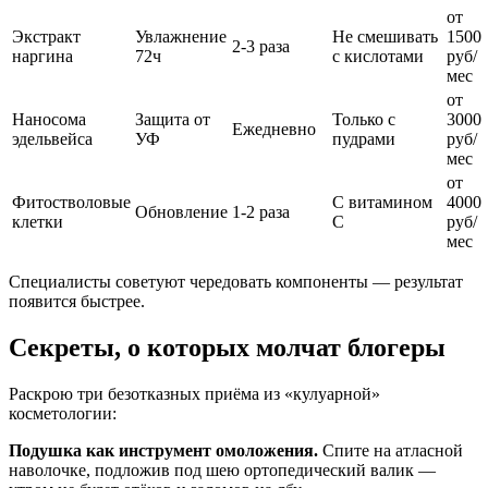
от
Экстракт
Увлажнение
Не смешивать
1500
2-3 раза
наргина
72ч
с кислотами
руб/
мес
от
Наносома
Защита от
Только с
3000
Ежедневно
эдельвейса
УФ
пудрами
руб/
мес
от
Фитостволовые
С витамином
4000
Обновление
1-2 раза
клетки
С
руб/
мес
Специалисты советуют чередовать компоненты — результат
появится быстрее.
Секреты, о которых молчат блогеры
Раскрою три безотказных приёма из «кулуарной»
косметологии:
Подушка как инструмент омоложения.
Спите на атласной
наволочке, подложив под шею ортопедический валик —