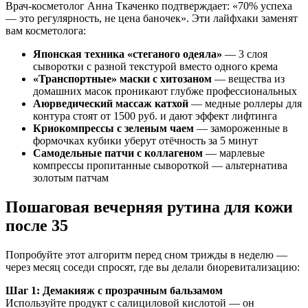
Врач-косметолог Анна Ткаченко подтверждает: «70% успеха
— это регулярность, не цена баночек». Эти лайфхаки заменят
вам косметолога:
Японская техника «стеганого одеяла»
— 3 слоя
сыворотки с разной текстурой вместо одного крема
«Транспортные» маски с хитозаном
— вещества из
домашних масок проникают глубже профессиональных
Аюрведический массаж катхой
— медные роллеры для
контура стоят от 1500 руб. и дают эффект лифтинга
Криокомпрессы с зеленым чаем
— замороженные в
формочках кубики уберут отёчность за 5 минут
Самодельные патчи с коллагеном
— марлевые
компрессы пропитанные сывороткой — альтернатива
золотым патчам
Пошаговая вечерняя рутина для кожи
после 35
Попробуйте этот алгоритм перед сном трижды в неделю —
через месяц соседи спросят, где вы делали биоревитализацию:
Шаг 1: Демакияж с прозрачным бальзамом
Используйте продукт с салициловой кислотой — он