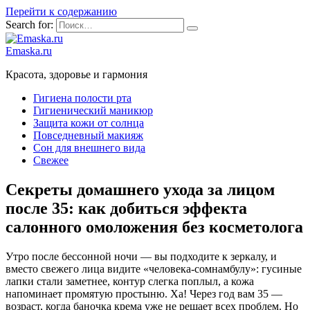
Перейти к содержанию
Search for:
Emaska.ru
Красота, здоровье и гармония
Гигиена полости рта
Гигиенический маникюр
Защита кожи от солнца
Повседневный макияж
Сон для внешнего вида
Свежее
Секреты домашнего ухода за лицом
после 35: как добиться эффекта
салонного омоложения без косметолога
Утро после бессонной ночи — вы подходите к зеркалу, и
вместо свежего лица видите «человека-сомнамбулу»: гусиные
лапки стали заметнее, контур слегка поплыл, а кожа
напоминает промятую простыню. Ха! Через год вам 35 —
возраст, когда баночка крема уже не решает всех проблем. Но