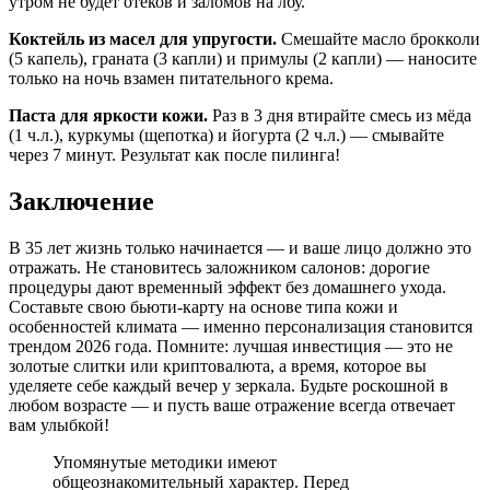
утром не будет отёков и заломов на лбу.
Коктейль из масел для упругости.
Смешайте масло брокколи
(5 капель), граната (3 капли) и примулы (2 капли) — наносите
только на ночь взамен питательного крема.
Паста для яркости кожи.
Раз в 3 дня втирайте смесь из мёда
(1 ч.л.), куркумы (щепотка) и йогурта (2 ч.л.) — смывайте
через 7 минут. Результат как после пилинга!
Заключение
В 35 лет жизнь только начинается — и ваше лицо должно это
отражать. Не становитесь заложником салонов: дорогие
процедуры дают временный эффект без домашнего ухода.
Составьте свою бьюти-карту на основе типа кожи и
особенностей климата — именно персонализация становится
трендом 2026 года. Помните: лучшая инвестиция — это не
золотые слитки или криптовалюта, а время, которое вы
уделяете себе каждый вечер у зеркала. Будьте роскошной в
любом возрасте — и пусть ваше отражение всегда отвечает
вам улыбкой!
Упомянутые методики имеют
общеознакомительный характер. Перед