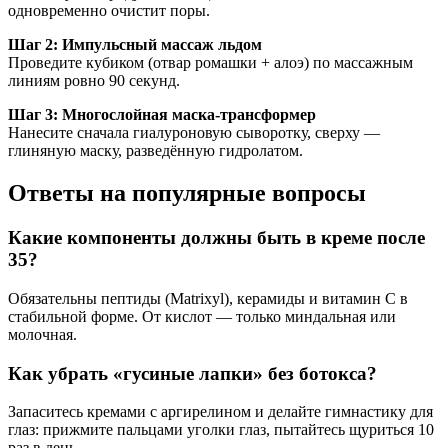
одновременно очистит поры.
Шаг 2: Импульсный массаж льдом
Проведите кубиком (отвар ромашки + алоэ) по массажным
линиям ровно 90 секунд.
Шаг 3: Многослойная маска-трансформер
Нанесите сначала гиалуроновую сыворотку, сверху —
глиняную маску, разведённую гидролатом.
Ответы на популярные вопросы
Какие компоненты должны быть в креме после
35?
Обязательны пептиды (Matrixyl), керамиды и витамин С в
стабильной форме. От кислот — только миндальная или
молочная.
Как убрать «гусиные лапки» без ботокса?
Запаситесь кремами с аргирелином и делайте гимнастику для
глаз: прижмите пальцами уголки глаз, пытайтесь щуриться 10
раз в день.