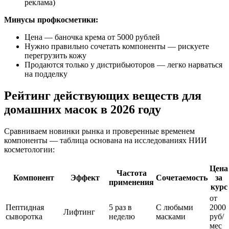
реклама)
Минусы профкосметики:
Цена — баночка крема от 5000 рублей
Нужно правильно сочетать компоненты — рискуете
перегрузить кожу
Продаются только у дистрибьюторов — легко нарваться
на подделку
Рейтинг действующих веществ для
домашних масок в 2026 году
Сравниваем новинки рынка и проверенные временем
компоненты — таблица основана на исследованиях НИИ
косметологии:
Цена
Частота
Компонент
Эффект
Сочетаемость
за
применения
курс
от
Пептидная
5 раз в
С любыми
2000
Лифтинг
сыворотка
неделю
масками
руб/
мес