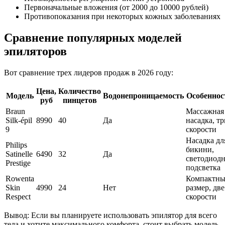
Первоначальные вложения (от 2000 до 10000 рублей)
Противопоказания при некоторых кожных заболеваниях
Сравнение популярных моделей
эпиляторов
Вот сравнение трех лидеров продаж в 2026 году:
Цена,
Количество
Модель
Водонепроницаемость
Особеннос
руб
пинцетов
Braun
Массажная
Silk-épil
8990
40
Да
насадка, тр
9
скорости
Насадка дл
Philips
бикини,
Satinelle
6490
32
Да
светодиодн
Prestige
подсветка
Rowenta
Компактн
Skin
4990
24
Нет
размер, две
Respect
скорости
Вывод: Если вы планируете использовать эпилятор для всего
тела и хотите максимального комфорта, стоит выбрать модель