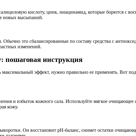
салициловую кислоту, цинк, ниацинамид, которые борются с вос
ие новых высыпаний.
ач. Обычно это сбалансированные по составу средства с антио
растных изменений.
у: пошаговая инструкция
 максимальный эффект, нужно правильно ее применять. Вот под
знения и избыток кожного сала. Используйте мягкое очищающее 
рая кожу.
воротки. Он восстановит pH-баланс, снимет остатки очищающег
же ладонями.