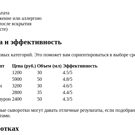
ьтата
жение или аллергию
после вскрытия
сте)
а и эффективность
вых категорий. Это поможет вам сориентироваться в выборе сре
нт
Цена (руб.)
Объем (мл)
Эффективность
1200
30
4.5/5
5900
50
4.8/5
н
3200
30
4.6/5
2800
35
4.4/5
лурон
2400
50
4.3/5
тные сыворотки могут давать отличные результаты, если подобр
тами.
ротках