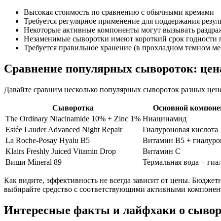
Высокая стоимость по сравнению с обычными кремами
Требуется регулярное применение для поддержания резул
Некоторые активные компоненты могут вызывать раздра
Незаменимые сыворотки имеют короткий срок годности 
Требуется правильное хранение (в прохладном темном ме
Сравнение популярных сывороток: цен
Давайте сравним несколько популярных сывороток разных цено
Сыворотка
Основной компоне
The Ordinary Niacinamide 10% + Zinc 1%
Ниацинамид
Estée Lauder Advanced Night Repair
Гиалуроновая кислота
La Roche-Posay Hyalu B5
Витамин B5 + гиалуро
Klairs Freshly Juiced Vitamin Drop
Витамин С
Виши Mineral 89
Термальная вода + гиа
Как видите, эффективность не всегда зависит от цены. Бюдже
выбирайте средство с соответствующими активными компонен
Интересные факты и лайфхаки о сыво