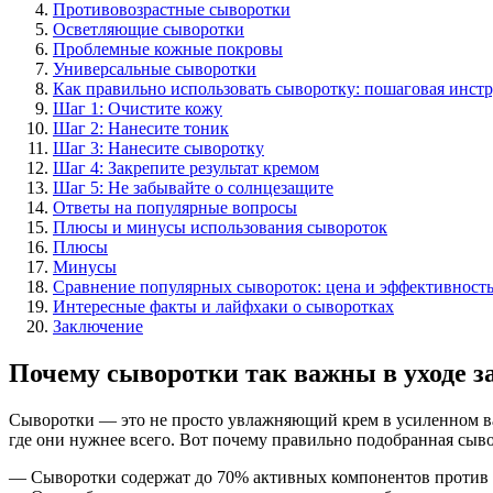
Противовозрастные сыворотки
Осветляющие сыворотки
Проблемные кожные покровы
Универсальные сыворотки
Как правильно использовать сыворотку: пошаговая инст
Шаг 1: Очистите кожу
Шаг 2: Нанесите тоник
Шаг 3: Нанесите сыворотку
Шаг 4: Закрепите результат кремом
Шаг 5: Не забывайте о солнцезащите
Ответы на популярные вопросы
Плюсы и минусы использования сывороток
Плюсы
Минусы
Сравнение популярных сывороток: цена и эффективност
Интересные факты и лайфхаки о сыворотках
Заключение
Почему сыворотки так важны в уходе з
Сыворотки — это не просто увлажняющий крем в усиленном вар
где они нужнее всего. Вот почему правильно подобранная сыво
— Сыворотки содержат до 70% активных компонентов против