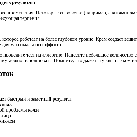
деть результат?
ого применения. Некоторые сыворотки (например, с витамином С
ребующая терпения.
, которое работает на более глубоком уровне. Крем создает защ
 для максимального эффекта.
проведите тест на аллергию. Нанесите небольшое количество ср
отку можно использовать. Помните, что даже натуральные комп
оток
ет быстрый и заметный результат
в кожу
бой проблемы кожи
 лица
акияжем