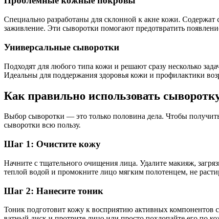
Проблемные кожные покровы
Специально разработаны для склонной к акне кожи. Содержат 
заживление. Эти сыворотки помогают предотвратить появлен
Универсальные сыворотки
Подходят для любого типа кожи и решают сразу несколько зад
Идеальны для поддержания здоровья кожи и профилактики воз
Как правильно использовать сыворотк
Выбор сыворотки — это только половина дела. Чтобы получить
сыворотки всю пользу.
Шаг 1: Очистите кожу
Начните с тщательного очищения лица. Удалите макияж, загря
теплой водой и промокните лицо мягким полотенцем, не расти
Шаг 2: Нанесите тоник
Тоник подготовит кожу к восприятию активных компонентов сы
ватный диск и протрите лицо или просто похлопайте его по ко