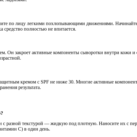
елите по лицу легкими похлопывающими движениями. Начинайте с
а средство полностью не впитается.
ем. Он закроет активные компоненты сыворотки внутри кожи и 
зрастной.
защитным кремом с SPF не ниже 30. Многие активные компонент
ранения результата.
о?
и с разной текстурой — жидкую под плотную. Наносите их с пер
итамин С) в один день.