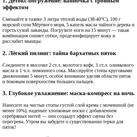
1. Детокс-погружение: ванночка с тройным
эффектом
Смешайте в тазике 3 литра тёплой воды (38-40°C), 100 г
морской соли Мёртвого моря, 5 капель масла чайного дерева и
горсть сухой лаванды. Погрузите ноги на 15 минут — такая
комбинация снимет отёки, продезинфицирует кожу и
расслабит мышцы.
2. Лёгкий пилинг: тайна бархатных пяток
Соедините в мисочке 2 ст.л. молотого кофе, 1 ст.л. оливкового
масла и 1 ч.л. лимонного сока. Массируйте стопы круговыми
движениями 5 минут, особое внимание уделяя области пяток
и боковым поверхностям больших пальцев.
3. Глубокое увлажнение: маска-компресс на ночь
Нанесите на чистые стопы густой слой крема с мочевиной (не
менее 10%), наденьте хлопковые носки с добавлением
серебряных нитей — они создадут эффект сауны без
перегрева. Утром вы забудете о существовании терки для
пяток!