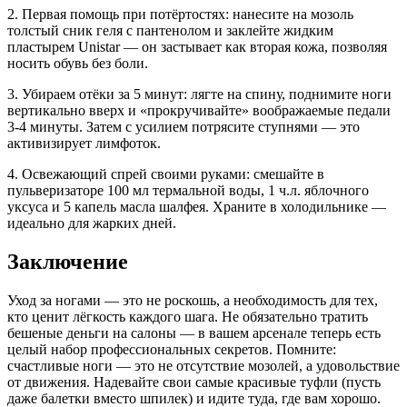
2. Первая помощь при потёртостях: нанесите на мозоль
толстый сник геля с пантенолом и заклейте жидким
пластырем Unistar — он застывает как вторая кожа, позволяя
носить обувь без боли.
3. Убираем отёки за 5 минут: лягте на спину, поднимите ноги
вертикально вверх и «прокручивайте» воображаемые педали
3-4 минуты. Затем с усилием потрясите ступнями — это
активизирует лимфоток.
4. Освежающий спрей своими руками: смешайте в
пульверизаторе 100 мл термальной воды, 1 ч.л. яблочного
уксуса и 5 капель масла шалфея. Храните в холодильнике —
идеально для жарких дней.
Заключение
Уход за ногами — это не роскошь, а необходимость для тех,
кто ценит лёгкость каждого шага. Не обязательно тратить
бешеные деньги на салоны — в вашем арсенале теперь есть
целый набор профессиональных секретов. Помните:
счастливые ноги — это не отсутствие мозолей, а удовольствие
от движения. Надевайте свои самые красивые туфли (пусть
даже балетки вместо шпилек) и идите туда, где вам хорошо.