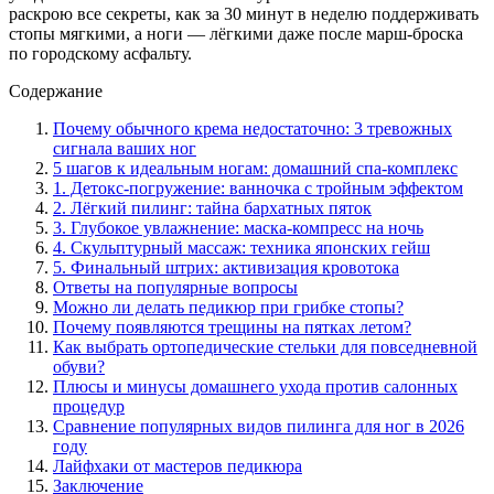
раскрою все секреты, как за 30 минут в неделю поддерживать
стопы мягкими, а ноги — лёгкими даже после марш-броска
по городскому асфальту.
Содержание
Почему обычного крема недостаточно: 3 тревожных
сигнала ваших ног
5 шагов к идеальным ногам: домашний спа-комплекс
1. Детокс-погружение: ванночка с тройным эффектом
2. Лёгкий пилинг: тайна бархатных пяток
3. Глубокое увлажнение: маска-компресс на ночь
4. Скульптурный массаж: техника японских гейш
5. Финальный штрих: активизация кровотока
Ответы на популярные вопросы
Можно ли делать педикюр при грибке стопы?
Почему появляются трещины на пятках летом?
Как выбрать ортопедические стельки для повседневной
обуви?
Плюсы и минусы домашнего ухода против салонных
процедур
Сравнение популярных видов пилинга для ног в 2026
году
Лайфхаки от мастеров педикюра
Заключение