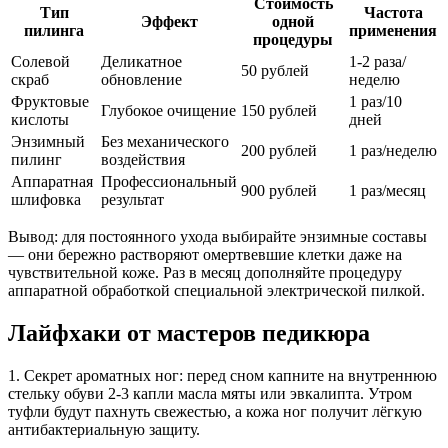
Стоимость
Тип
Частота
Эффект
одной
пилинга
применения
процедуры
Солевой
Деликатное
1-2 раза/
50 рублей
скраб
обновление
неделю
Фруктовые
1 раз/10
Глубокое очищение
150 рублей
кислоты
дней
Энзимный
Без механического
200 рублей
1 раз/неделю
пилинг
воздействия
Аппаратная
Профессиональный
900 рублей
1 раз/месяц
шлифовка
результат
Вывод: для постоянного ухода выбирайте энзимные составы
— они бережно растворяют омертвевшие клетки даже на
чувствительной коже. Раз в месяц дополняйте процедуру
аппаратной обработкой специальной электрической пилкой.
Лайфхаки от мастеров педикюра
1. Секрет ароматных ног: перед сном капните на внутреннюю
стельку обуви 2-3 капли масла мяты или эвкалипта. Утром
туфли будут пахнуть свежестью, а кожа ног получит лёгкую
антибактериальную защиту.